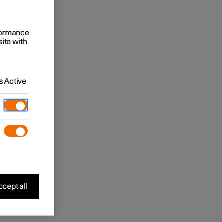
rformance
site with
 Active
cept all