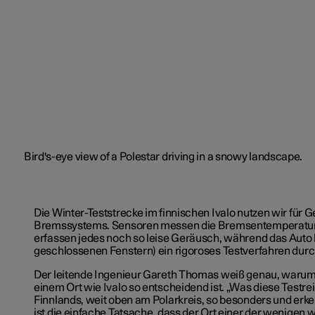
Die Winter-Teststrecke im finnischen Ivalo nutzen wir für 
Bremssystems. Sensoren messen die Bremsentemperatur
erfassen jedes noch so leise Geräusch, während das Auto b
geschlossenen Fenstern) ein rigoroses Testverfahren durc
Der leitende Ingenieur Gareth Thomas weiß genau, warum
einem Ort wie Ivalo so entscheidend ist. „Was diese Testr
Finnlands, weit oben am Polarkreis, so besonders und erk
ist die einfache Tatsache, dass der Ort einer der wenigen w