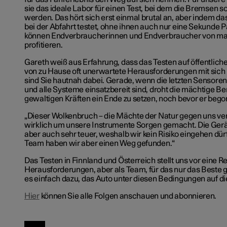
sie das ideale Labor für einen Test, bei dem die Bremsen so
werden. Das hört sich erst einmal brutal an, aber indem 
bei der Abfahrt testet, ohne ihnen auch nur eine Sekunde 
können Endverbraucherinnen und Endverbraucher von max
profitieren.
Gareth weiß aus Erfahrung, dass das Testen auf öffentlich
von zu Hause oft unerwartete Herausforderungen mit sich b
sind Sie hautnah dabei. Gerade, wenn die letzten Sensoren 
und alle Systeme einsatzbereit sind, droht die mächtige Be
gewaltigen Kräften ein Ende zu setzen, noch bevor er bego
„Dieser Wolkenbruch – die Mächte der Natur gegen uns ver
wirklich um unsere Instrumente Sorgen gemacht. Die Gerät
aber auch sehr teuer, weshalb wir kein Risiko eingehen d
Team haben wir aber einen Weg gefunden.“
Das Testen in Finnland und Österreich stellt uns vor eine R
Herausforderungen, aber als Team, für das nur das Beste gu
es einfach dazu, das Auto unter diesen Bedingungen auf die
Hier
können Sie alle Folgen anschauen und abonnieren
.