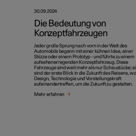
30.09.2024
Die Bedeutung von
Konzeptfahrzeugen
Jeder große Sprung nach vorn in der Welt des
Automobils begann mit einer kühnen Idee, einer
Skizze oder einem Prototyp - und führte zu einem
aufsehenerregenden Konzeptfahrzeug. Diese
Fahrzeuge sind weit mehr als nur Schaustücke; s
sind der erste Blick in die Zukunft des Reisens, w
Design, Technologie und Vorstellungskraft
aufeinandertreffen, um die Zukunft zu gestalten.
Mehr erfahren