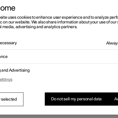
come
site uses cookies to enhance user experience and to analyze pe
ic on our website. We also share information about your use of our 
l media, advertising and analytics partners.
 Necessary
Always
ance
g and Advertising
ettings
Do not sell my personal data
Ac
 selected