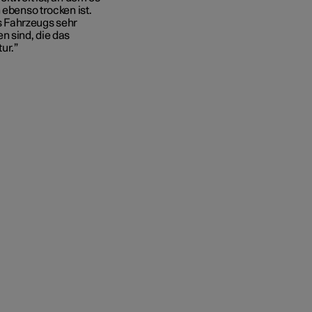
 ebenso trocken ist.
s Fahrzeugs sehr
n sind, die das
ur.”