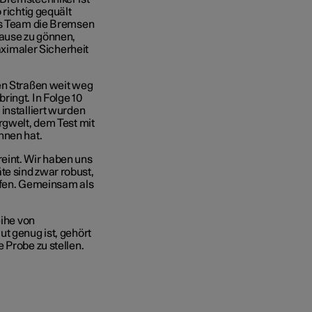
 richtig gequält
das Team die Bremsen
Pause zu gönnen,
imaler Sicherheit
en Straßen weit weg
ringt. In Folge 10
installiert wurden
rgwelt, dem Test mit
nnen hat.
eint. Wir haben uns
e sind zwar robust,
ürfen. Gemeinsam als
eihe von
t genug ist, gehört
 Probe zu stellen.