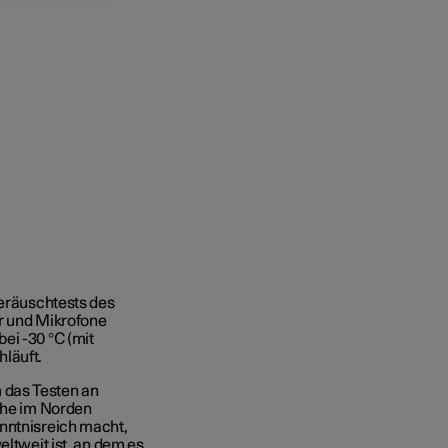
Geräuschtests des
 und Mikrofone
ei -30 °C (mit
hläuft.
 das Testen an
eihe im Norden
enntnisreich macht,
eltweit ist, an dem es