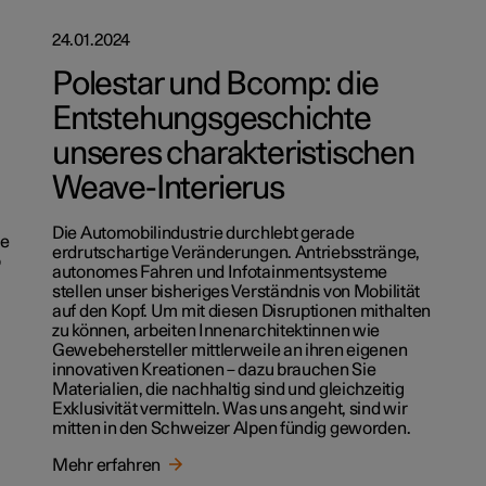
24.01.2024
Polestar und Bcomp: die
Entstehungsgeschichte
unseres charakteristischen
Weave-Interierus
Die Automobilindustrie durchlebt gerade
ie
erdrutschartige Veränderungen. Antriebsstränge,
o
autonomes Fahren und Infotainmentsysteme
stellen unser bisheriges Verständnis von Mobilität
auf den Kopf. Um mit diesen Disruptionen mithalten
zu können, arbeiten Innenarchitektinnen wie
Gewebehersteller mittlerweile an ihren eigenen
innovativen Kreationen – dazu brauchen Sie
Materialien, die nachhaltig sind und gleichzeitig
Exklusivität vermitteln. Was uns angeht, sind wir
mitten in den Schweizer Alpen fündig geworden.
Mehr erfahren