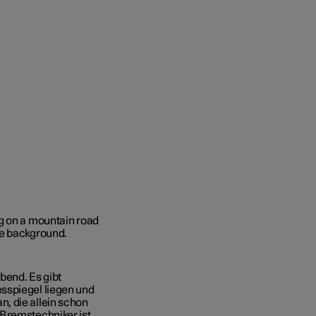
end. Es gibt
sspiegel liegen und
, die allein schon
 Bremstechniker ist