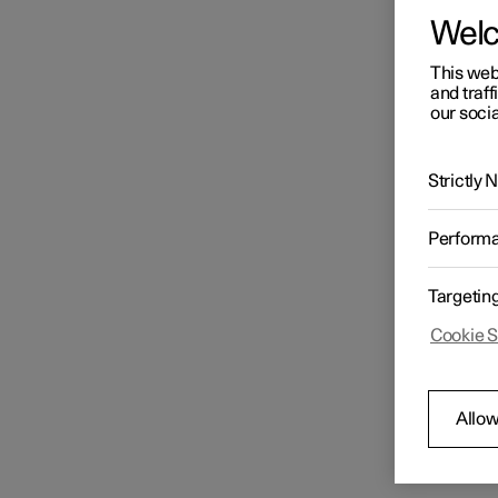
Wel
This web
and traff
our socia
Strictly
Perform
Targetin
Cookie S
Allow