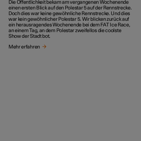
Die Öffentlichkeit bekam am vergangenen Wochenende
einen ersten Blick auf den Polestar 5 auf der Rennstrecke.
Doch dies war keine gewöhnliche Rennstrecke. Und dies
war kein gewöhnlicher Polestar 5. Wir blicken zurück auf
ein herausragendes Wochenende bei dem FAT Ice Race,
an einem Tag, an dem Polestar zweifellos die coolste
Show der Stadt bot.
Mehr erfahren