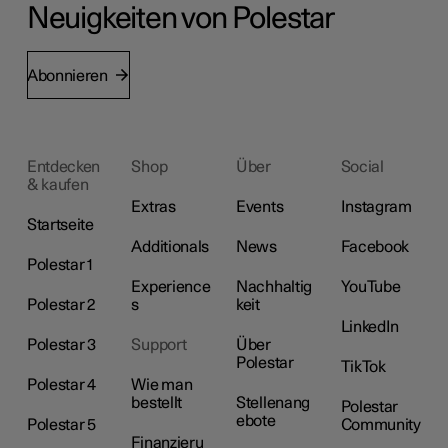
Neuigkeiten von Polestar
Abonnieren
Entdecken
Shop
Über
Social
& kaufen
Extras
Events
Instagram
Startseite
Additionals
News
Facebook
Polestar 1
Experience
Nachhaltig
YouTube
Polestar 2
s
keit
LinkedIn
Polestar 3
Support
Über
Polestar
TikTok
Polestar 4
Wie man
bestellt
Stellenang
Polestar
ebote
Polestar 5
Community
Finanzieru