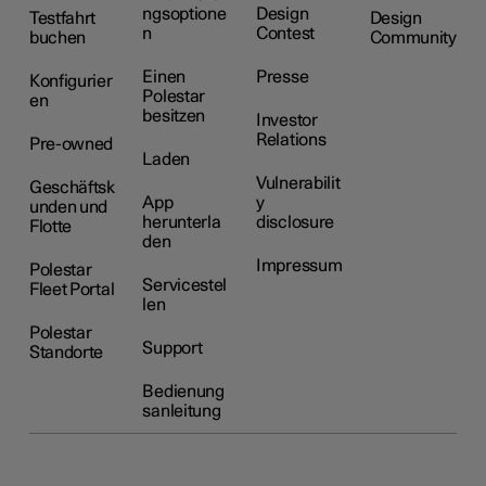
ngsoptione
Design
Testfahrt
Design
n
Contest
buchen
Community
Einen
Presse
Konfigurier
Polestar
en
besitzen
Investor
Relations
Pre-owned
Laden
Vulnerabilit
Geschäftsk
App
y
unden und
herunterla
disclosure
Flotte
den
Impressum
Polestar
Servicestel
Fleet Portal
len
Polestar
Support
Standorte
Bedienung
sanleitung