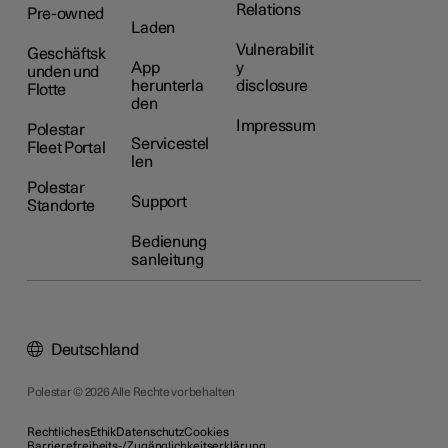
Relations
Pre-owned
Laden
Vulnerabilit
Geschäftsk
App
y
unden und
herunterla
disclosure
Flotte
den
Impressum
Polestar
Servicestel
Fleet Portal
len
Polestar
Support
Standorte
Bedienung
sanleitung
Deutschland
Polestar © 2026 Alle Rechte vorbehalten
Rechtliches
Ethik
Datenschutz
Cookies
Barrierefreiheits-/Zugänglichkeitserklärung