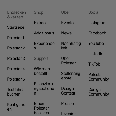
Entdecken
Shop
Über
Social
& kaufen
Extras
Events
Instagram
Startseite
Additionals
News
Facebook
Polestar 1
Experience
Nachhaltig
YouTube
Polestar 2
s
keit
LinkedIn
Polestar 3
Support
Über
Polestar
TikTok
Polestar 4
Wie man
bestellt
Stellenang
Polestar
ebote
Polestar 5
Community
Finanzieru
ngsoptione
Design
Testfahrt
Design
n
Contest
buchen
Community
Einen
Presse
Konfigurier
Polestar
en
besitzen
Investor