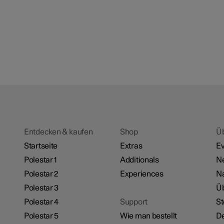
Entdecken & kaufen
Shop
Ü
Startseite
Extras
Ev
Polestar 1
Additionals
N
Polestar 2
Experiences
Na
Polestar 3
Üb
Polestar 4
Support
St
Polestar 5
Wie man bestellt
De