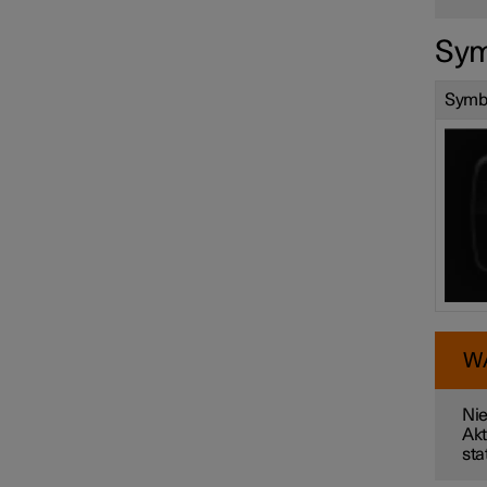
Sym
Symb
W
Nie
Akt
sta