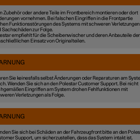
n Zubehör oder andere Teile im Frontbereich montieren oder dort
erungen vornehmen. Bei falschen Eingriffen in die Frontpartie
hen Funktionsstörungen des Systems mit schweren Verletzungen
 Sachschäden zur Folge.
estar empfiehlt für die Scheibenwischer und deren Anbauteile de
schließlichen Einsatz von Originalteilen.
ARNUNG
ren Sie keinesfalls selbst Änderungen oder Reparaturen am Sys
ch. Wenden Sie sich an den Polestar Customer Support. Bei nicht
hgemäßen Eingriffen am System drohen Fehlfunktionen mit
weren Verletzungen als Folge.
ARNUNG
den Sie sich bei Schäden an der Fahrzeugfront bitte an den Poles
tomer Support, um sicherzustellen, dass das System intakt ist.