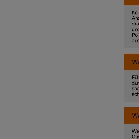
Kei
Änd
dro
und
Pol
aus
W
Füh
dur
sac
sch
W
Wen
Cus