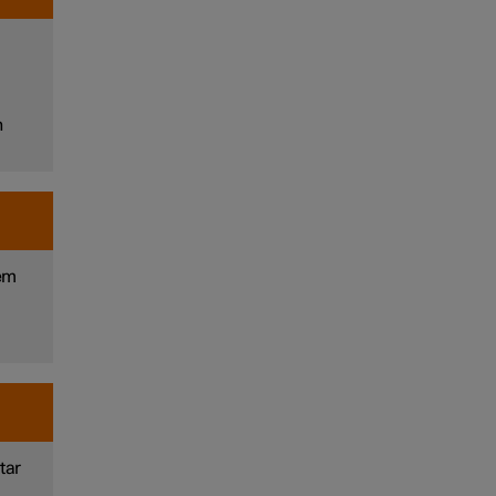
n
tem
tar