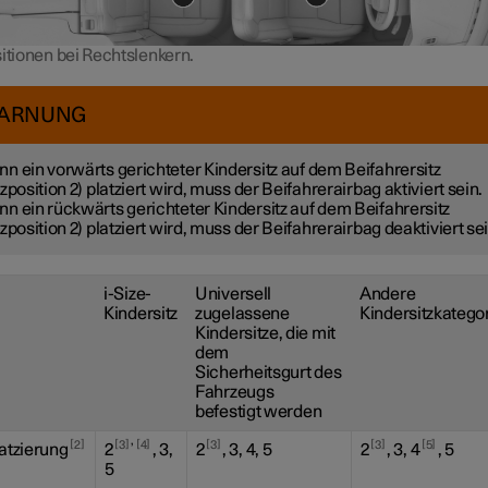
itionen bei Rechtslenkern.
ARNUNG
n ein vorwärts gerichteter Kindersitz auf dem Beifahrersitz
tzposition 2) platziert wird, muss der Beifahrerairbag aktiviert sein.
n ein rückwärts gerichteter Kindersitz auf dem Beifahrersitz
tzposition 2) platziert wird, muss der Beifahrerairbag deaktiviert sei
i-Size-
Universell
Andere
Kindersitz
zugelassene
Kindersitzkatego
Kindersitze, die mit
dem
Sicherheitsgurt des
Fahrzeugs
befestigt werden
,
2
3
4
3
3
5
latzierung
2
, 3,
2
, 3, 4, 5
2
, 3, 4
, 5
5