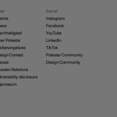
ber
Social
ents
Instagram
ews
Facebook
chhaltigkeit
YouTube
er Polestar
LinkedIn
ellenangebote
TikTok
sign Contest
Polestar Community
resse
Design Community
vestor Relations
lnerability disclosure
mpressum