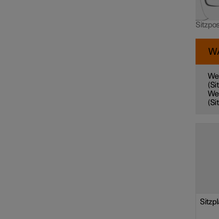
Sitzpos
W
Wen
(Si
Wen
(Si
Sitzp
Sicherheitsmodus