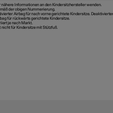
r nähere Informationen an den Kindersitzhersteller wenden.
mäß der obigen Nummerierung.
ivierter Airbag für nach vorne gerichtete Kindersitze. Deaktivierte
bag für rückwärts gerichtete Kindersitze.
iiert je nach Markt.
t nicht für Kindersitze mit Stützfuß.