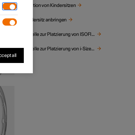
elchen
Position von Kindersitzen
Kindersitz anbringen
Tabelle zur Platzierung von ISOFIX-Kindersitzen
Tabelle zur Platzierung von i-Size-Kindersitzen
cept all