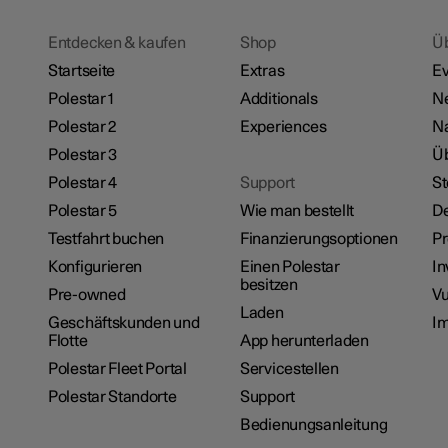
Entdecken & kaufen
Shop
Ü
Startseite
Extras
Ev
Polestar 1
Additionals
N
Polestar 2
Experiences
Na
Polestar 3
Üb
Polestar 4
Support
St
Polestar 5
Wie man bestellt
De
Testfahrt buchen
Finanzierungsoptionen
P
Konfigurieren
Einen Polestar
In
besitzen
Pre-owned
Vu
Laden
Geschäftskunden und
I
Flotte
App herunterladen
Polestar Fleet Portal
Servicestellen
Polestar Standorte
Support
Bedienungsanleitung