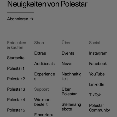
Neuigkeiten von Polestar
Abonnieren
Entdecken
Shop
Über
Social
& kaufen
Extras
Events
Instagram
Startseite
Additionals
News
Facebook
Polestar 1
Experience
Nachhaltig
YouTube
Polestar 2
s
keit
LinkedIn
Polestar 3
Support
Über
Polestar
TikTok
Polestar 4
Wie man
bestellt
Stellenang
Polestar
ebote
Polestar 5
Community
Finanzieru