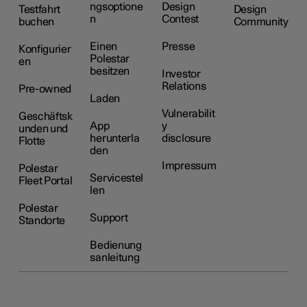
ngsoptione
Design
Testfahrt
Design
n
Contest
buchen
Community
Einen
Presse
Konfigurier
Polestar
en
besitzen
Investor
Relations
Pre-owned
Laden
Vulnerabilit
Geschäftsk
App
y
unden und
herunterla
disclosure
Flotte
den
Impressum
Polestar
Servicestel
Fleet Portal
len
Polestar
Support
Standorte
Bedienung
sanleitung