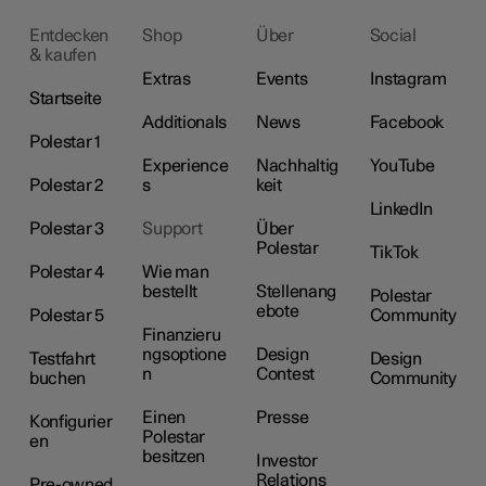
Entdecken
Shop
Über
Social
& kaufen
Extras
Events
Instagram
Startseite
Additionals
News
Facebook
Polestar 1
Experience
Nachhaltig
YouTube
Polestar 2
s
keit
LinkedIn
Polestar 3
Support
Über
Polestar
TikTok
Polestar 4
Wie man
bestellt
Stellenang
Polestar
ebote
Polestar 5
Community
Finanzieru
ngsoptione
Design
Testfahrt
Design
n
Contest
buchen
Community
Einen
Presse
Konfigurier
Polestar
en
besitzen
Investor
Relations
Pre-owned