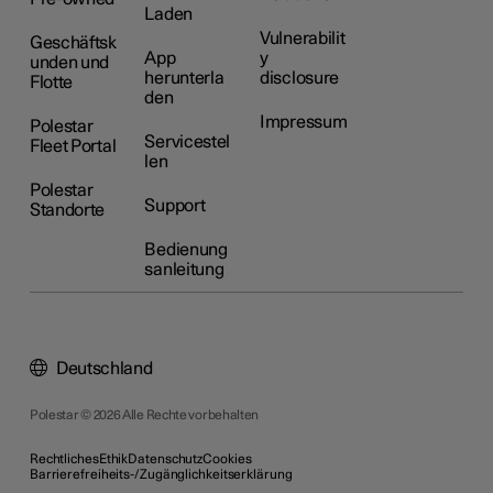
Laden
Vulnerabilit
Geschäftsk
App
y
unden und
herunterla
disclosure
Flotte
den
Impressum
Polestar
Servicestel
Fleet Portal
len
Polestar
Support
Standorte
Bedienung
sanleitung
Deutschland
Polestar © 2026 Alle Rechte vorbehalten
Rechtliches
Ethik
Datenschutz
Cookies
Barrierefreiheits-/Zugänglichkeitserklärung