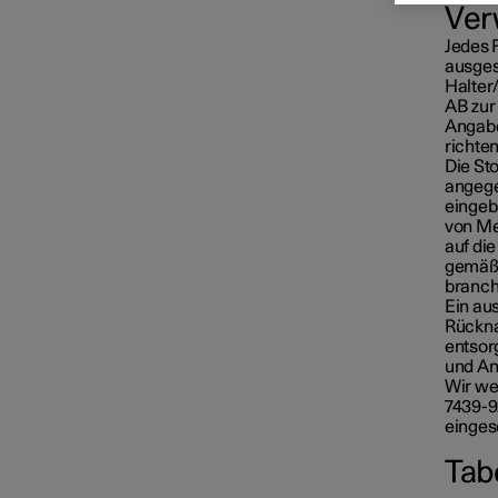
Ver
Jedes 
ausges
Halter
AB zur
Angabe
richten
Die Sto
angege
eingeb
von Me
auf di
gemäß 
branch
Ein au
Rückna
entsor
und An
Wir wei
7439-9
eingese
Tab