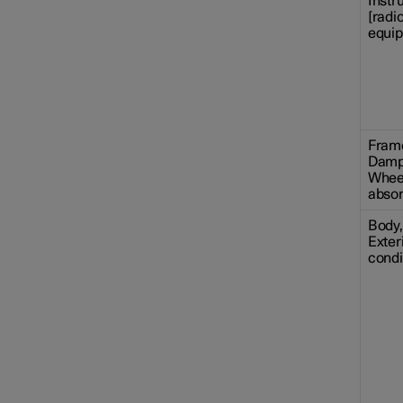
Instr
[radi
equi
Frame
Damp
Wheel
absor
Body, 
Exteri
condi