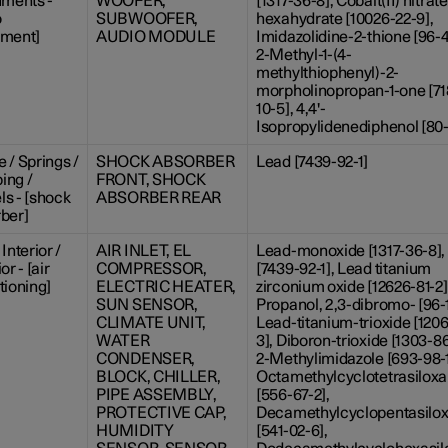
uments -
WOOFER,
[1317-36-8], Cobalt(II) nitrate
o
SUBWOOFER,
hexahydrate [10026-22-9],
pment]
AUDIO MODULE
Imidazolidine-2-thione [96-4
2-Methyl-1-(4-
methylthiophenyl)-2-
morpholinopropan-1-one [7
10-5], 4,4'-
Isopropylidenediphenol [80-
 / Springs /
SHOCK ABSORBER
Lead [7439-92-1]
ing /
FRONT, SHOCK
s - [shock
ABSORBER REAR
ber]
Interior /
AIR INLET, EL
Lead-monoxide [1317-36-8],
or - [air
COMPRESSOR,
[7439-92-1], Lead titanium
tioning]
ELECTRIC HEATER,
zirconium oxide [12626-81-2],
SUN SENSOR,
Propanol, 2,3-dibromo- [96-1
CLIMATE UNIT,
Lead-titanium-trioxide [120
WATER
3], Diboron-trioxide [1303-86
CONDENSER,
2-Methylimidazole [693-98-1
BLOCK, CHILLER,
Octamethylcyclotetrasilox
PIPE ASSEMBLY,
[556-67-2],
PROTECTIVE CAP,
Decamethylcyclopentasilo
HUMIDITY
[541-02-6],