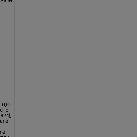
oxane
 6,6'-
di-p-
92-1],
xane
ane