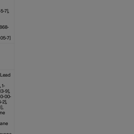
5-7],
1868-
05-7]
 Lead
 1-
3-9],
60-00-
-2],
],
ane
xane