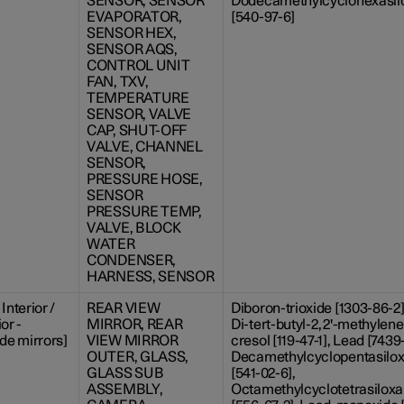
SENSOR, SENSOR
Dodecamethylcyclohexasil
EVAPORATOR,
[540-97-6]
SENSOR HEX,
SENSOR AQS,
CONTROL UNIT
FAN, TXV,
TEMPERATURE
SENSOR, VALVE
CAP, SHUT-OFF
VALVE, CHANNEL
SENSOR,
PRESSURE HOSE,
SENSOR
PRESSURE TEMP,
VALVE, BLOCK
WATER
CONDENSER,
HARNESS, SENSOR
Interior /
REAR VIEW
Diboron-trioxide [1303-86-2],
or -
MIRROR, REAR
Di-tert-butyl-2,2'-methylene
ide mirrors]
VIEW MIRROR
cresol [119-47-1], Lead [7439-
OUTER, GLASS,
Decamethylcyclopentasilo
GLASS SUB
[541-02-6],
ASSEMBLY,
Octamethylcyclotetrasilox