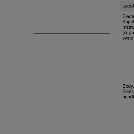
Local
Elect
Suppl
Instr
[supp
syst
Body, 
Exteri
handl