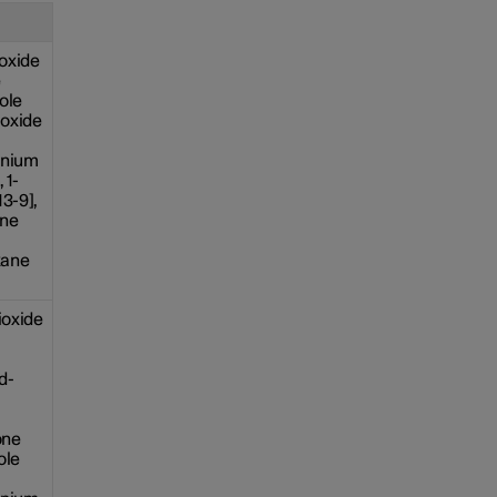
oxide
e
ole
ioxide
tanium
 1-
3-9],
ane
xane
ioxide
d-
one
ole