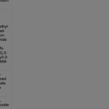
tanium
,
ethyl-
ead-
on-
mide
,N-
], 2-
l)-2-
1868-
-
esol
rate
e
,
oxide