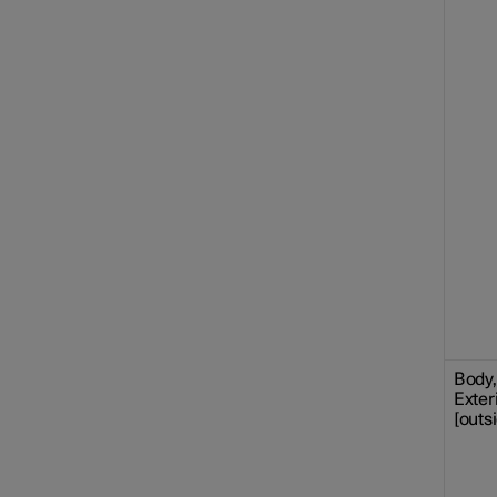
Body, 
Exteri
[outs