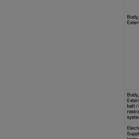
Body, 
Exteri
Body, 
Exteri
belt /
restr
syst
Elect
Suppl