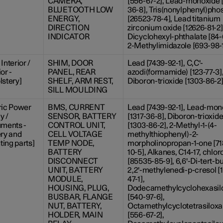
CAMERA,
[556-67-2], Lead-monoxide [
BLUETOOTH LOW
36-8], Tris(nonylphenyl)pho
ENERGY,
[26523-78-4], Lead titanium
DIRECTION
zirconium oxide [12626-81-2]
INDICATOR
Dicyclohexyl-phthalate [84-6
2-Methylimidazole [693-98-
Interior /
SHIM, DOOR
Lead [7439-92-1], C,C'-
or -
PANEL, REAR
azodi(formamide) [123-77-3]
lstery]
SHELF, ARM REST,
Diboron-trioxide [1303-86-2
SILL MOULDING
ric Power
BMS, CURRENT
Lead [7439-92-1], Lead-mon
y /
SENSOR, BATTERY
[1317-36-8], Diboron-trioxid
uments -
CONTROL UNIT,
[1303-86-2], 2-Methyl-1-(4-
ery and
CELL VOLTAGE
methylthiophenyl)-2-
ing parts]
TEMP NODE,
morpholinopropan-1-one [7
BATTERY
10-5], Alkanes, C14-17, chlor
DISCONNECT
[85535-85-9], 6,6'-Di-tert-bu
UNIT, BATTERY
2,2'-methylenedi-p-cresol [1
MODULE,
47-1],
HOUSING, PLUG,
Dodecamethylcyclohexasil
BUSBAR, FLANGE
[540-97-6],
NUT, BATTERY,
Octamethylcyclotetrasilox
HOLDER, MAIN
[556-67-2],