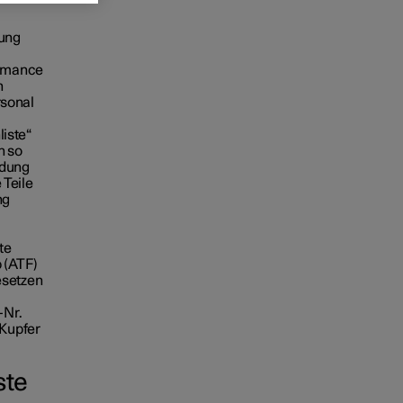
tung
ormance
h
rsonal
liste“
n so
rdung
 Teile
ng
te
 (ATF)
esetzen
-Nr.
 Kupfer
ste