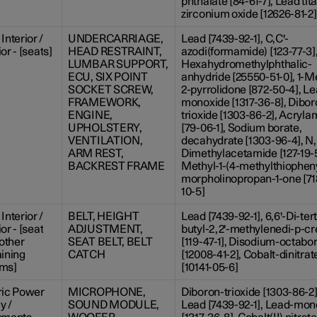
phthalate [84-61-7], Lead ti
zirconium oxide [12626-81-2]
Interior /
UNDERCARRIAGE,
Lead [7439-92-1], C,C'-
or - [seats]
HEAD RESTRAINT,
azodi(formamide) [123-77-3]
LUMBAR SUPPORT,
Hexahydromethylphthalic-
ECU, SIX POINT
anhydride [25550-51-0], 1-M
SOCKET SCREW,
2-pyrrolidone [872-50-4], L
FRAMEWORK,
monoxide [1317-36-8], Dibor
ENGINE,
trioxide [1303-86-2], Acryla
UPHOLSTERY,
[79-06-1], Sodium borate,
VENTILATION,
decahydrate [1303-96-4], N
ARM REST,
Dimethylacetamide [127-19-5
BACKREST FRAME
Methyl-1-(4-methylthiopheny
morpholinopropan-1-one [7
10-5]
Interior /
BELT, HEIGHT
Lead [7439-92-1], 6,6'-Di-tert
or - [seat
ADJUSTMENT,
butyl-2,2'-methylenedi-p-cr
 other
SEAT BELT, BELT
[119-47-1], Disodium-octabo
aining
CATCH
[12008-41-2], Cobalt-dinitrat
ems]
[10141-05-6]
ric Power
MICROPHONE,
Diboron-trioxide [1303-86-2]
y /
SOUND MODULE,
Lead [7439-92-1], Lead-mon