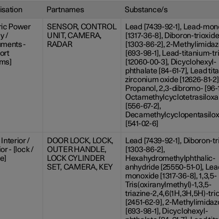
isation
Partnames
Substance/s
ric Power
SENSOR, CONTROL
Lead [7439-92-1], Lead-mon
y /
UNIT, CAMERA,
[1317-36-8], Diboron-trioxid
uments -
RADAR
[1303-86-2], 2-Methylimidaz
ort
[693-98-1], Lead-titanium-tr
ems]
[12060-00-3], Dicyclohexyl-
phthalate [84-61-7], Lead ti
zirconium oxide [12626-81-2],
Propanol, 2,3-dibromo- [96-1
Octamethylcyclotetrasilox
[556-67-2],
Decamethylcyclopentasilo
[541-02-6]
Interior /
DOOR LOCK, LOCK,
Lead [7439-92-1], Diboron-tr
or - [lock /
OUTER HANDLE,
[1303-86-2],
e]
LOCK CYLINDER
Hexahydromethylphthalic-
SET, CAMERA, KEY
anhydride [25550-51-0], Lea
monoxide [1317-36-8], 1,3,5-
Tris(oxiranylmethyl)-1,3,5-
triazine-2,4,6(1H,3H,5H)-tri
[2451-62-9], 2-Methylimidaz
[693-98-1], Dicyclohexyl-