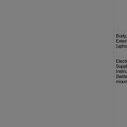
Body, 
Exteri
[upho
Elect
Suppl
Instr
[batt
mount