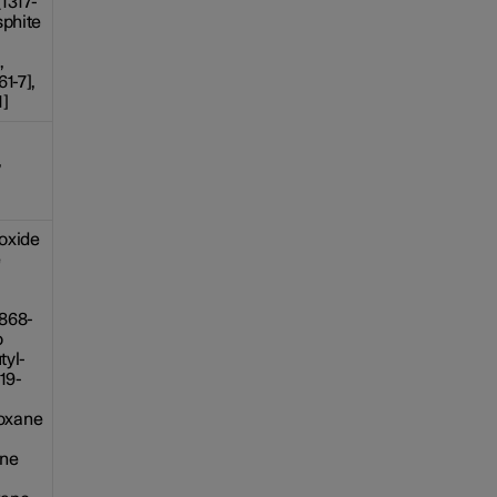
1317-
sphite
,
1-7],
1]
,
]
oxide
e
1868-
o
tyl-
19-
oxane
ane