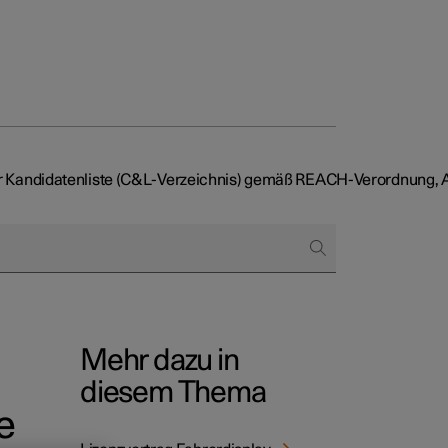
der Kandidatenliste (C&L-Verzeichnis) gemäß REACH-Verordnung, Ar
skunden und Flotte
bestellt
rungsoptionen
Mehr dazu in
ngnahme
diesem Thema
er abonnieren
e