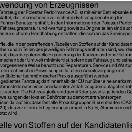
wendung von Erzeugnissen
Fahrzeug der Polestar Performance AB ist mit einer Betriebsanlei
tattet, die Informationen zur sicheren Fahrzeugbenutzung für
/Fahrer/Benutzer enthält. In den Informationen der Polestar Perf
 Fahrzeugreparatur und -wartung sowie zu Originalteilen sind auc
n zur sicheren Handhabung enthalten, die sich an das Servicepe
.
ffe, die in der betreffenden „Tabelle von Stoffen auf der Kandidaten
ben und in Teilen des jeweiligen Fahrzeugs enthalten sind, wurde
aut, dass die potenzielle Exponierung der Kunden und eine Gefäh
nschen oder Umwelt minimiert ist, sofern das Fahrzeug und seine
e vorgesehene Weise benutzt und Reparaturen, Service und Wartu
den technischen Anweisungen für diese Arbeitsvorgänge mit
enüblicher fachmännischer Praxis ausgeführt werden.
sgedientes Fahrzeug darf innerhalb der EU nur über eine anerkann
hmestelle oder einen anerkannten Altfahrzeugdemontagebetrieb
gt werden. Die Fahrzeugteile sind gemäß den jeweils geltenden G
weisungen der lokalen Behörden zu demontieren/entsorgen.
sen darauf hin, dass fast alle Produktgruppen Blei enthalten (CAS
2-1), das vor allem als Legierungselement in Stahl, Aluminium und
tzt wird.
elle von Stoffen auf der Kandidatenli