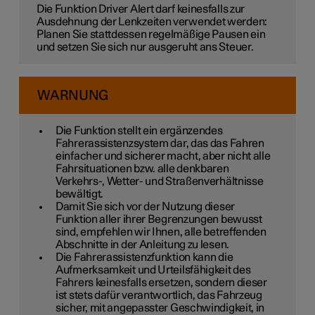
Die Funktion Driver Alert darf keinesfalls zur
Ausdehnung der Lenkzeiten verwendet werden:
Planen Sie stattdessen regelmäßige Pausen ein
und setzen Sie sich nur ausgeruht ans Steuer.
WARNUNG
Die Funktion stellt ein ergänzendes
Fahrerassistenzsystem dar, das das Fahren
einfacher und sicherer macht, aber nicht alle
Fahrsituationen bzw. alle denkbaren
Verkehrs-, Wetter- und Straßenverhältnisse
bewältigt.
Damit Sie sich vor der Nutzung dieser
Funktion aller ihrer Begrenzungen bewusst
sind, empfehlen wir Ihnen, alle betreffenden
Abschnitte in der Anleitung zu lesen.
Die Fahrerassistenzfunktion kann die
Aufmerksamkeit und Urteilsfähigkeit des
Fahrers keinesfalls ersetzen, sondern dieser
ist stets dafür verantwortlich, das Fahrzeug
sicher, mit angepasster Geschwindigkeit, in