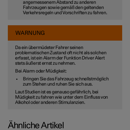
angemessenem Abstand zu anderen
Fahrzeugen sowie gemäß den geltenden
Verkehrsregeln und Vorschriften zu fahren.
WARNUNG
Da ein übermüdeter Fahrer seinen
problematischen Zustand oft nicht als solchen
erfasst, ist ein Alarm der Funktion Driver Alert
stets äußerst ernst zu nehmen.
Bei Alarm oder Müdigkeit:
Bringen Sie das Fahrzeug schnellstmöglich
zum Stehen und ruhen Sie sich aus.
Laut Studien ist es genauso gefährlich, bei
Müdigkeit zu fahren wie unter dem Einfluss von
Alkohol oder anderen Stimulanzien.
Ähnliche Artikel