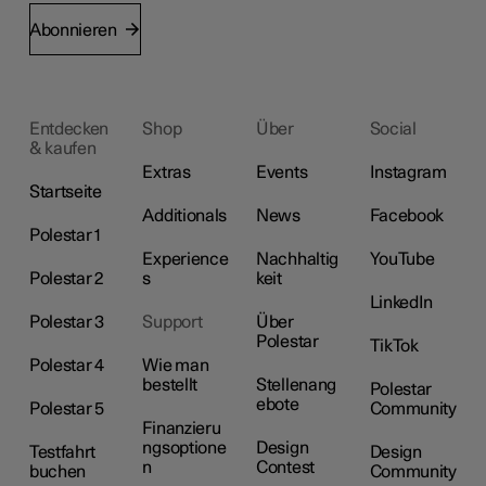
Abonnieren
Entdecken
Shop
Über
Social
& kaufen
Extras
Events
Instagram
Startseite
Additionals
News
Facebook
Polestar 1
Experience
Nachhaltig
YouTube
Polestar 2
s
keit
LinkedIn
Polestar 3
Support
Über
Polestar
TikTok
Polestar 4
Wie man
bestellt
Stellenang
Polestar
ebote
Polestar 5
Community
Finanzieru
ngsoptione
Design
Testfahrt
Design
n
Contest
buchen
Community