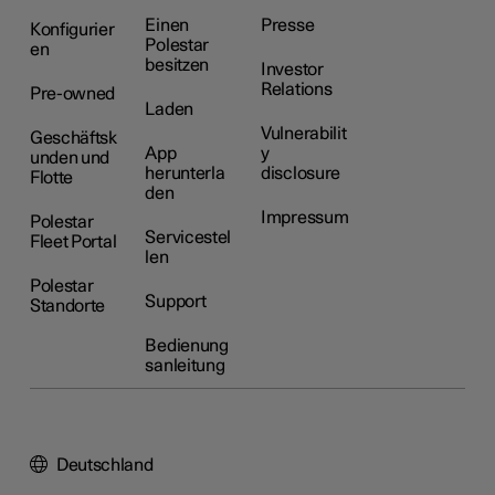
Einen
Presse
Konfigurier
Polestar
en
besitzen
Investor
Relations
Pre-owned
Laden
Vulnerabilit
Geschäftsk
App
y
unden und
herunterla
disclosure
Flotte
den
Impressum
Polestar
Servicestel
Fleet Portal
len
Polestar
Support
Standorte
Bedienung
sanleitung
Deutschland