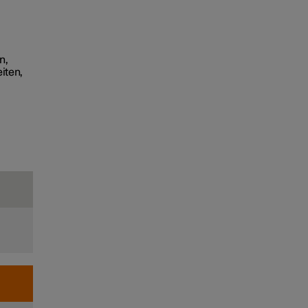
n,
iten,