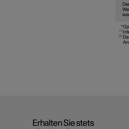
Der
Wei
we
*
Op
1
Int
2
Da
And
Erhalten Sie stets