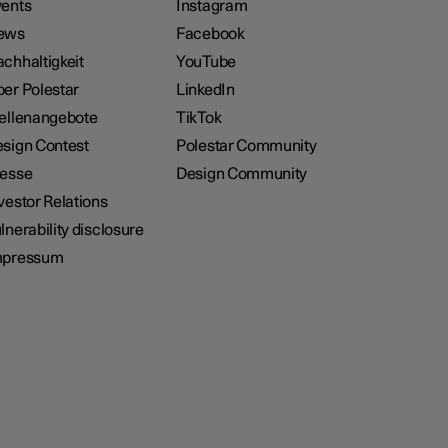
ents
Instagram
ews
Facebook
chhaltigkeit
YouTube
er Polestar
LinkedIn
ellenangebote
TikTok
sign Contest
Polestar Community
resse
Design Community
vestor Relations
lnerability disclosure
mpressum