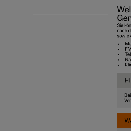
Wel
Gem
Sie kö
nach d
sowie 
Me
FM
Te
Na
Kl
H
Bei
Ver
W