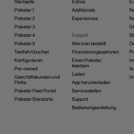
Startseite
Extras
Ev
Polestar 1
Additionals
N
Polestar 2
Experiences
Na
Polestar 3
Üb
Polestar 4
Support
St
Polestar 5
Wie man bestellt
De
Testfahrt buchen
Finanzierungsoptionen
P
Konfigurieren
Einen Polestar
In
besitzen
Pre-owned
Vu
Laden
Geschäftskunden und
I
Flotte
App herunterladen
Polestar Fleet Portal
Servicestellen
Polestar Standorte
Support
Bedienungsanleitung