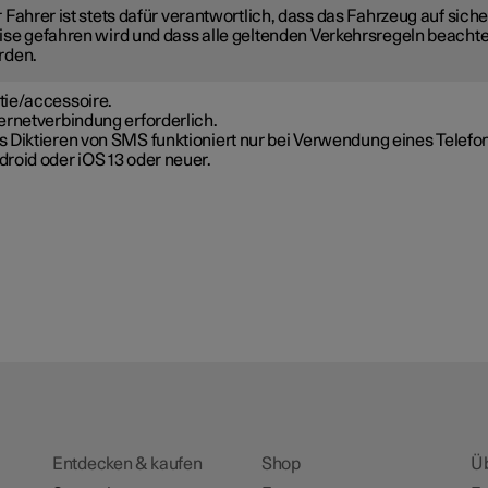
 Fahrer ist stets dafür verantwortlich, dass das Fahrzeug auf sich
se gefahren wird und dass alle geltenden Verkehrsregeln beachte
rden.
tie/accessoire.
ernetverbindung erforderlich.
s Diktieren von SMS funktioniert nur bei Verwendung eines Telefo
roid oder iOS 13 oder neuer.
Entdecken & kaufen
Shop
Ü