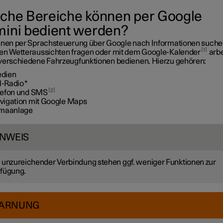
che Bereiche können per Google
ini bedient werden?
nnen per Sprachsteuerung über Google nach Informationen suche
1
en Wetteraussichten fragen oder mit dem Google-Kalender
arbe
verschiedene Fahrzeugfunktionen bedienen. Hierzu gehören:
dien
-Radio
*
2
lefon und SMS
vigation mit Google Maps
imaanlage
INWEIS
 unzureichender Verbindung stehen ggf. weniger Funktionen zur
fügung.
ARNUNG