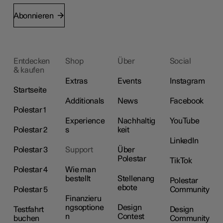
Abonnieren
Entdecken
Shop
Über
Social
& kaufen
Extras
Events
Instagram
Startseite
Additionals
News
Facebook
Polestar 1
Experience
Nachhaltig
YouTube
Polestar 2
s
keit
LinkedIn
Polestar 3
Support
Über
Polestar
TikTok
Polestar 4
Wie man
bestellt
Stellenang
Polestar
ebote
Polestar 5
Community
Finanzieru
ngsoptione
Design
Testfahrt
Design
n
Contest
buchen
Community