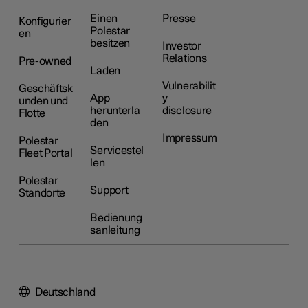
Einen
Presse
Konfigurier
Polestar
en
besitzen
Investor
Relations
Pre-owned
Laden
Vulnerabilit
Geschäftsk
App
y
unden und
herunterla
disclosure
Flotte
den
Impressum
Polestar
Servicestel
Fleet Portal
len
Polestar
Support
Standorte
Bedienung
sanleitung
Deutschland