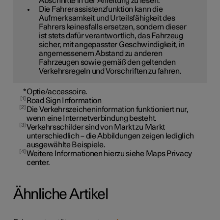
Abschnitte in der Anleitung zu lesen.
Die Fahrerassistenzfunktion kann die
Aufmerksamkeit und Urteilsfähigkeit des
Fahrers keinesfalls ersetzen, sondern dieser
ist stets dafür verantwortlich, das Fahrzeug
sicher, mit angepasster Geschwindigkeit, in
angemessenem Abstand zu anderen
Fahrzeugen sowie gemäß den geltenden
Verkehrsregeln und Vorschriften zu fahren.
*
Optie/accessoire.
1
Road Sign Information
2
Die Verkehrszeicheninformation funktioniert nur,
wenn eine Internetverbindung besteht.
3
Verkehrsschilder sind von Markt zu Markt
unterschiedlich – die Abbildungen zeigen lediglich
ausgewählte Beispiele.
4
Weitere Informationen hierzu siehe Maps Privacy
center.
Ähnliche Artikel