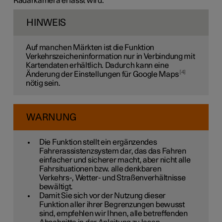
Radarkamera erfasst wird.
HINWEIS
Auf manchen Märkten ist die Funktion
Verkehrszeicheninformation nur in Verbindung mit
Kartendaten erhältlich. Dadurch kann eine
4
Änderung der Einstellungen für Google Maps
nötig sein.
WARNUNG
Die Funktion stellt ein ergänzendes
Fahrerassistenzsystem dar, das das Fahren
einfacher und sicherer macht, aber nicht alle
Fahrsituationen bzw. alle denkbaren
Verkehrs-, Wetter- und Straßenverhältnisse
bewältigt.
Damit Sie sich vor der Nutzung dieser
Funktion aller ihrer Begrenzungen bewusst
sind, empfehlen wir Ihnen, alle betreffenden