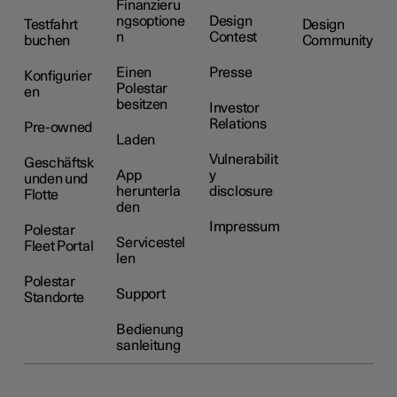
Finanzieru
ngsoptione
Design
Testfahrt
Design
n
Contest
buchen
Community
Einen
Presse
Konfigurier
Polestar
en
besitzen
Investor
Relations
Pre-owned
Laden
Vulnerabilit
Geschäftsk
App
y
unden und
herunterla
disclosure
Flotte
den
Impressum
Polestar
Servicestel
Fleet Portal
len
Polestar
Support
Standorte
Bedienung
sanleitung