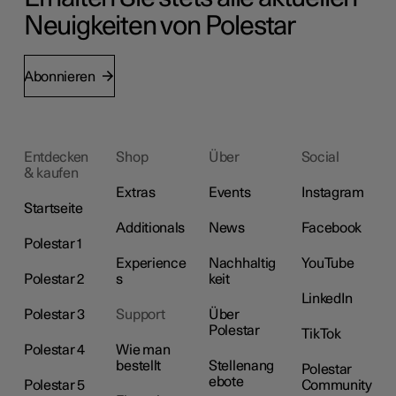
Neuigkeiten von Polestar
Abonnieren
Entdecken
Shop
Über
Social
& kaufen
Extras
Events
Instagram
Startseite
Additionals
News
Facebook
Polestar 1
Experience
Nachhaltig
YouTube
Polestar 2
s
keit
LinkedIn
Polestar 3
Support
Über
Polestar
TikTok
Polestar 4
Wie man
bestellt
Stellenang
Polestar
ebote
Polestar 5
Community