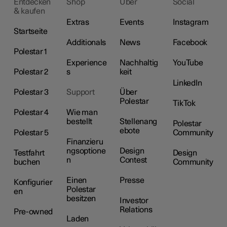
Entdecken
Shop
Über
Social
& kaufen
Extras
Events
Instagram
Startseite
Additionals
News
Facebook
Polestar 1
Experience
Nachhaltig
YouTube
Polestar 2
s
keit
LinkedIn
Polestar 3
Support
Über
Polestar
TikTok
Polestar 4
Wie man
bestellt
Stellenang
Polestar
ebote
Polestar 5
Community
Finanzieru
ngsoptione
Design
Testfahrt
Design
n
Contest
buchen
Community
Einen
Presse
Konfigurier
Polestar
en
besitzen
Investor
Relations
Pre-owned
Laden