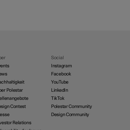
ber
Social
ents
Instagram
ews
Facebook
chhaltigkeit
YouTube
er Polestar
LinkedIn
ellenangebote
TikTok
sign Contest
Polestar Community
resse
Design Community
vestor Relations