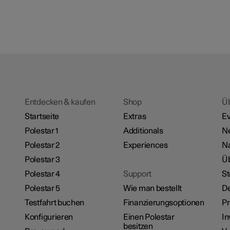
Entdecken & kaufen
Shop
Ü
Startseite
Extras
Ev
Polestar 1
Additionals
N
Polestar 2
Experiences
Na
Polestar 3
Üb
Polestar 4
Support
St
Polestar 5
Wie man bestellt
De
Testfahrt buchen
Finanzierungsoptionen
P
Konfigurieren
Einen Polestar
In
besitzen