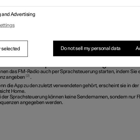
rt über das Center Display
g and Advertising
ettings
1
rten Sie die Radio-App aus der Ansicht Home
oder Apps
.
len Sie den gewünschten Radiosender in der Liste über verfügba
Do not sell my personal data
Ac
 selected
der oder in der Favoritenliste aus.
rt über die Sprachsteuerung
nnen das FM-Radio auch per Sprachsteuerung starten, indem Sie 
2
enz angeben
.
n die App zu den zuletzt verwendeten gehört, erscheint sie in der
sicht Home.
i der Sprachsteuerung können keine Sendernamen, sondern nur 
equenzen angegeben werden.