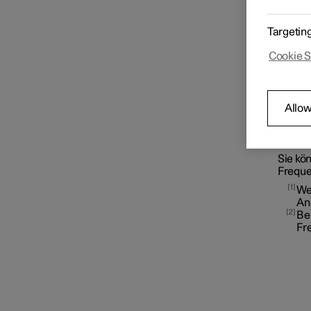
Radio
Sta
Targetin
Cookie S
Sta
Wäh
Allow
Sen
Sta
Sie kö
Frequ
1
Wen
Mediaplayer
An
2
Be
Fr
Telefon
Apps