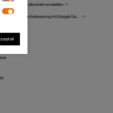
Radiofavoriten einstellen
Sprachsteuerung mit Google Gemini
re
cept all
eine
FM-