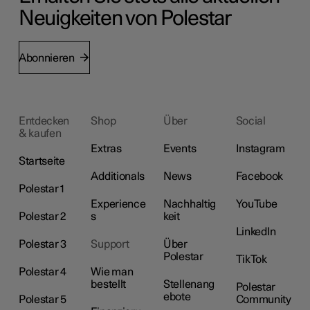
Neuigkeiten von Polestar
Abonnieren
Entdecken
Shop
Über
Social
& kaufen
Extras
Events
Instagram
Startseite
Additionals
News
Facebook
Polestar 1
Experience
Nachhaltig
YouTube
Polestar 2
s
keit
LinkedIn
Polestar 3
Support
Über
Polestar
TikTok
Polestar 4
Wie man
bestellt
Stellenang
Polestar
ebote
Polestar 5
Community