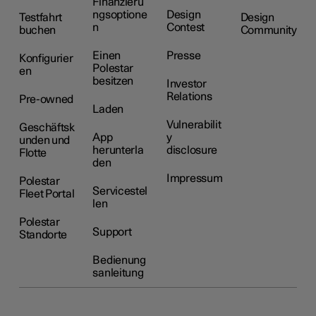
Finanzieru
ngsoptione
Design
Testfahrt
Design
n
Contest
buchen
Community
Einen
Presse
Konfigurier
Polestar
en
besitzen
Investor
Relations
Pre-owned
Laden
Vulnerabilit
Geschäftsk
App
y
unden und
herunterla
disclosure
Flotte
den
Impressum
Polestar
Servicestel
Fleet Portal
len
Polestar
Support
Standorte
Bedienung
sanleitung