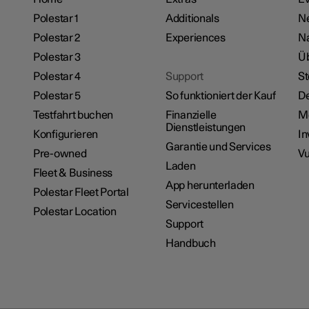
Polestar 1
Additionals
Ne
Polestar 2
Experiences
Na
Polestar 3
Üb
Polestar 4
Support
St
Polestar 5
So funktioniert der Kauf
De
Testfahrt buchen
Finanzielle
M
Dienstleistungen
Konfigurieren
In
Garantie und Services
Pre-owned
Vu
Laden
Fleet & Business
App herunterladen
Polestar Fleet Portal
Servicestellen
Polestar Location
Support
Handbuch