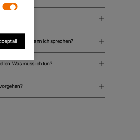
rzeug. Mit wem kann ich sprechen?
cept all
tellen. Was muss ich tun?
h vorgehen?