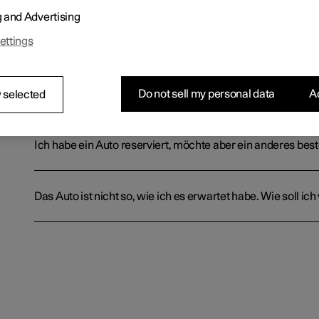
g and Advertising
ettings
Welche Zahlungsmöglichkeiten gibt es?
Ich habe einige Fragen zu dem von mir ausgewählten Fah
Do not sell my personal data
Ac
 selected
Ich habe ein Auto reserviert, möchte aber ein anderes bes
Das Auto ist nicht so, wie ich es erwartet habe. Wie soll ic