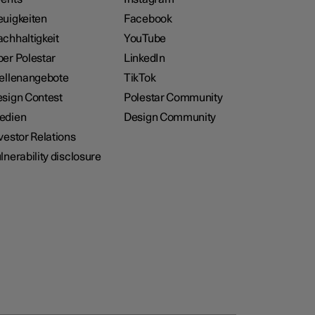
uigkeiten
Facebook
chhaltigkeit
YouTube
er Polestar
LinkedIn
ellenangebote
TikTok
sign Contest
Polestar Community
edien
Design Community
vestor Relations
lnerability disclosure