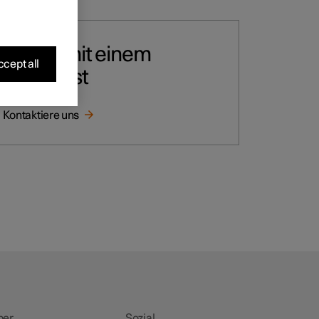
Sprich mit einem
cept all
Specialist
Kontaktiere uns
ber
Sozial