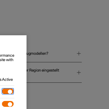
 Business
schen den Fahrzeugmodellen?
rformance
oniert der Kauf
site with
rungsoptionen
ndardsprache der Region eingestellt
 Active