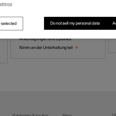
ettings
Polestar Community
Do not sell my personal data
Ac
 selected
Verbinde dich direkt mit Community-
Mitgliedern sowie Polestar und erhalte
Ankündigungen und Updates.
Nimm an der Unterhaltung teil
Entdecken & kaufen
Shop
Ü