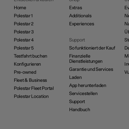
Home
Extras
Ev
Polestar 1
Additionals
Ne
Polestar 2
Experiences
Na
Polestar 3
Üb
Polestar 4
Support
St
Polestar 5
So funktioniert der Kauf
De
Testfahrt buchen
Finanzielle
M
Dienstleistungen
Konfigurieren
In
Garantie und Services
Pre-owned
Vu
Laden
Fleet & Business
App herunterladen
Polestar Fleet Portal
Servicestellen
Polestar Location
Support
Handbuch