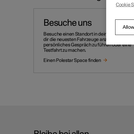
Cookie S
Besuche uns
Allow
Besuche einen Standort in deiner Nähe, um
dir die neuesten Fahrzeuge anzusehen, ein
persönliches Gespräch zu führen oder eine
Testfahrt zu machen.
Einen Polestar Space finden