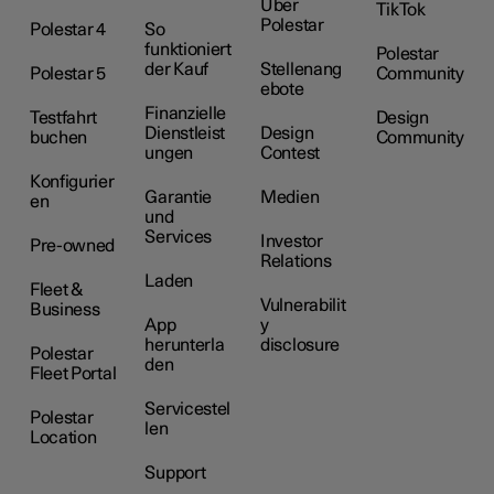
Über
TikTok
Polestar
Polestar 4
So
funktioniert
Polestar
der Kauf
Stellenang
Polestar 5
Community
ebote
Finanzielle
Testfahrt
Design
Dienstleist
Design
buchen
Community
ungen
Contest
Konfigurier
Garantie
Medien
en
und
Services
Investor
Pre-owned
Relations
Laden
Fleet &
Vulnerabilit
Business
App
y
herunterla
disclosure
Polestar
den
Fleet Portal
Servicestel
Polestar
len
Location
Support