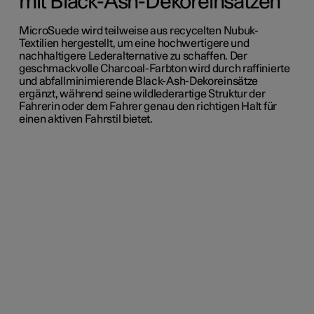
mit Black-Ash-Dekoreinsätzen
MicroSuede wird teilweise aus recycelten Nubuk-
Textilien hergestellt, um eine hochwertigere und
nachhaltigere Lederalternative zu schaffen. Der
geschmackvolle Charcoal-Farbton wird durch raffinierte
und abfallminimierende Black-Ash-Dekoreinsätze
ergänzt, während seine wildlederartige Struktur der
Fahrerin oder dem Fahrer genau den richtigen Halt für
einen aktiven Fahrstil bietet.