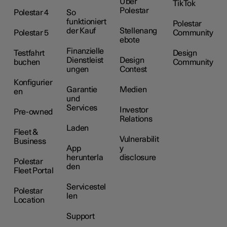
Über
TikTok
Polestar
Polestar 4
So
funktioniert
Polestar
der Kauf
Stellenang
Polestar 5
Community
ebote
Finanzielle
Testfahrt
Design
Dienstleist
Design
buchen
Community
ungen
Contest
Konfigurier
Garantie
Medien
en
und
Services
Investor
Pre-owned
Relations
Laden
Fleet &
Vulnerabilit
Business
App
y
herunterla
disclosure
Polestar
den
Fleet Portal
Servicestel
Polestar
len
Location
Support