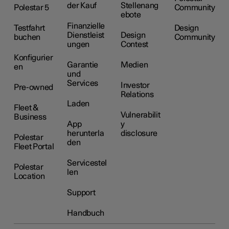
der Kauf
Stellenang
Polestar 5
Community
ebote
Finanzielle
Testfahrt
Design
Dienstleist
Design
buchen
Community
ungen
Contest
Konfigurier
Garantie
Medien
en
und
Services
Investor
Pre-owned
Relations
Laden
Fleet &
Vulnerabilit
Business
App
y
herunterla
disclosure
Polestar
den
Fleet Portal
Servicestel
Polestar
len
Location
Support
Handbuch