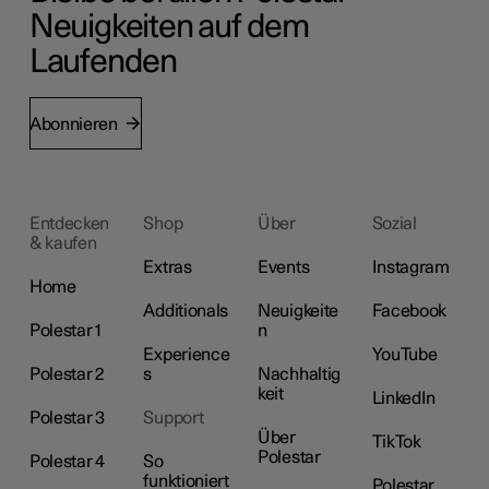
Neuigkeiten auf dem
Laufenden
Abonnieren
Entdecken
Shop
Über
Sozial
& kaufen
Extras
Events
Instagram
Home
Additionals
Neuigkeite
Facebook
Polestar 1
n
Experience
YouTube
Polestar 2
s
Nachhaltig
keit
LinkedIn
Polestar 3
Support
Über
TikTok
Polestar
Polestar 4
So
funktioniert
Polestar