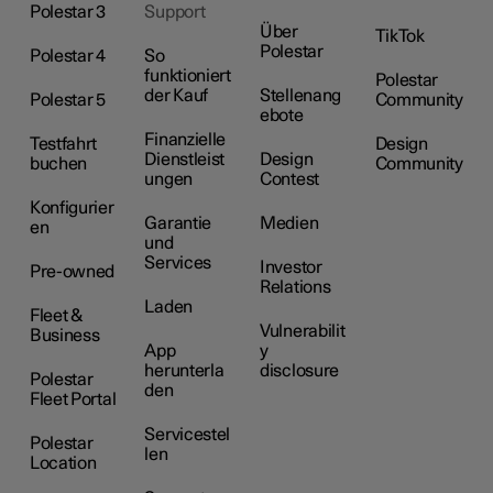
Polestar 3
Support
Über
TikTok
Polestar
Polestar 4
So
funktioniert
Polestar
der Kauf
Stellenang
Polestar 5
Community
ebote
Finanzielle
Testfahrt
Design
Dienstleist
Design
buchen
Community
ungen
Contest
Konfigurier
Garantie
Medien
en
und
Services
Investor
Pre-owned
Relations
Laden
Fleet &
Vulnerabilit
Business
App
y
herunterla
disclosure
Polestar
den
Fleet Portal
Servicestel
Polestar
len
Location