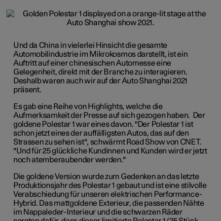
Und da China in vielerlei Hinsicht die gesamte
Automobilindustrie im Mikrokosmos darstellt, ist ein
Auftritt auf einer chinesischen Automesse eine
Gelegenheit, direkt mit der Branche zu interagieren.
Deshalb waren auch wir auf der Auto Shanghai 2021
präsent.
Es gab eine Reihe von Highlights, welche die
Aufmerksamkeit der Presse auf sich gezogen haben. Der
goldene Polestar 1 war eines davon. "Der Polestar 1 ist
schon jetzt eines der auffälligsten Autos, das auf den
Strassen zu sehen ist", schwärmt Road Show von CNET.
"Und für 25 glückliche Kundinnen und Kunden wird er jetzt
noch atemberaubender werden."
Die goldene Version wurde zum Gedenken an das letzte
Produktionsjahr des Polestar 1 gebaut und ist eine stilvolle
Verabschiedung für unseren elektrischen Performance-
Hybrid. Das mattgoldene Exterieur, die passenden Nähte
im Nappaleder-Interieur und die schwarzen Räder