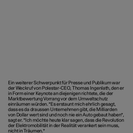
Ein weiterer Schwerpunkt für Presse und Publikum war
der Weckruf von Polestar-CEO, Thomas Ingenlath, den er
in Form einer Keynote an diejenigen richtete, die der
Marktbewertung Vorrang vor dem Umweltschutz
einräumen würden. "Es erstaunt mich ehrlich gesagt,
dass es da draussen Unternehmen gibt, die Milliarden
von Dollar wert sind und noch nie ein Auto gebaut haben",
sagt er. "Ich möchte heute klar sagen, dass die Revolution
der Elektromobilität in der Realität verankert sein muss,
nicht in Träumen."