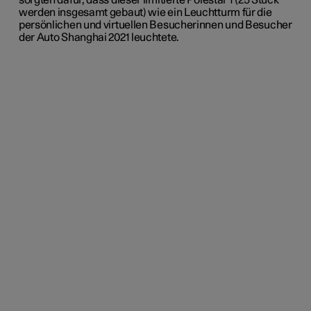
sorgten dafür, dass dieser limitierte Polestar 1 (25 Stück
werden insgesamt gebaut) wie ein Leuchtturm für die
persönlichen und virtuellen Besucherinnen und Besucher
der Auto Shanghai 2021 leuchtete.