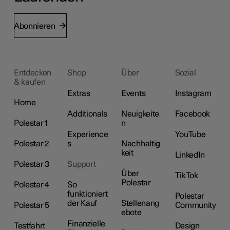
Abonnieren
Entdecken
Shop
Über
Sozial
& kaufen
Extras
Events
Instagram
Home
Additionals
Neuigkeite
Facebook
Polestar 1
n
Experience
YouTube
Polestar 2
s
Nachhaltig
keit
LinkedIn
Polestar 3
Support
Über
TikTok
Polestar
Polestar 4
So
funktioniert
Polestar
der Kauf
Stellenang
Polestar 5
Community
ebote
Finanzielle
Testfahrt
Design