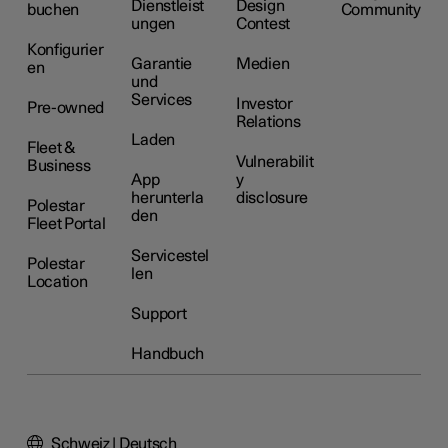
Dienstleist
Design
buchen
Community
ungen
Contest
Konfigurier
Garantie
Medien
en
und
Services
Investor
Pre-owned
Relations
Laden
Fleet &
Vulnerabilit
Business
App
y
herunterla
disclosure
Polestar
den
Fleet Portal
Servicestel
Polestar
len
Location
Support
Handbuch
Schweiz | Deutsch