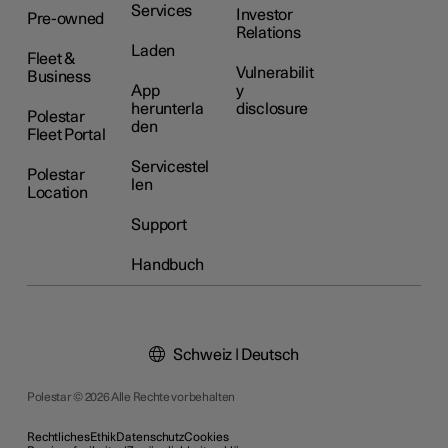
Services
Investor
Pre-owned
Relations
Laden
Fleet &
Vulnerabilit
Business
App
y
herunterla
disclosure
Polestar
den
Fleet Portal
Servicestel
Polestar
len
Location
Support
Handbuch
Schweiz | Deutsch
Polestar © 2026 Alle Rechte vorbehalten
Rechtliches
Ethik
Datenschutz
Cookies