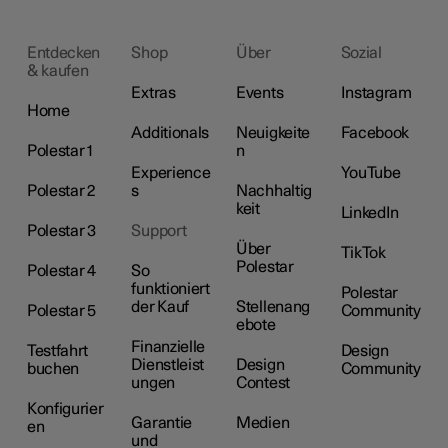
Entdecken
Shop
Über
Sozial
& kaufen
Extras
Events
Instagram
Home
Additionals
Neuigkeite
Facebook
Polestar 1
n
Experience
YouTube
Polestar 2
s
Nachhaltig
keit
LinkedIn
Polestar 3
Support
Über
TikTok
Polestar
Polestar 4
So
funktioniert
Polestar
der Kauf
Stellenang
Polestar 5
Community
ebote
Finanzielle
Testfahrt
Design
Dienstleist
Design
buchen
Community
ungen
Contest
Konfigurier
Garantie
Medien
en
und