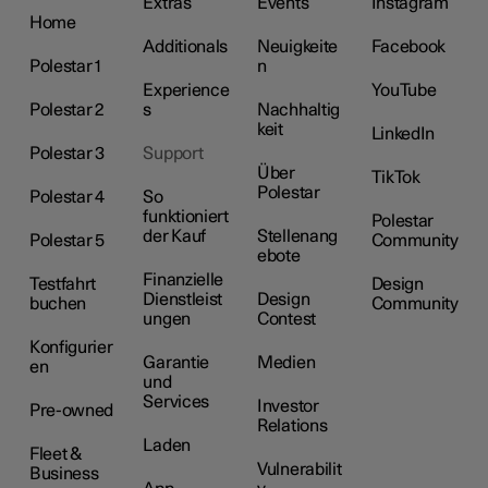
Extras
Events
Instagram
Home
Additionals
Neuigkeite
Facebook
Polestar 1
n
Experience
YouTube
Polestar 2
s
Nachhaltig
keit
LinkedIn
Polestar 3
Support
Über
TikTok
Polestar
Polestar 4
So
funktioniert
Polestar
der Kauf
Stellenang
Polestar 5
Community
ebote
Finanzielle
Testfahrt
Design
Dienstleist
Design
buchen
Community
ungen
Contest
Konfigurier
Garantie
Medien
en
und
Services
Investor
Pre-owned
Relations
Laden
Fleet &
Vulnerabilit
Business