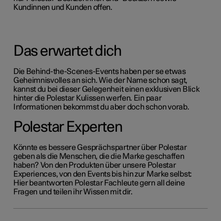
Kundinnen und Kunden offen.
Das erwartet dich
Die Behind-the-Scenes-Events haben per se etwas
Geheimnisvolles an sich. Wie der Name schon sagt,
kannst du bei dieser Gelegenheit einen exklusiven Blick
hinter die Polestar Kulissen werfen. Ein paar
Informationen bekommst du aber doch schon vorab.
Polestar Experten
Könnte es bessere Gesprächspartner über Polestar
geben als die Menschen, die die Marke geschaffen
haben? Von den Produkten über unsere Polestar
Experiences, von den Events bis hin zur Marke selbst:
Hier beantworten Polestar Fachleute gern all deine
Fragen und teilen ihr Wissen mit dir.