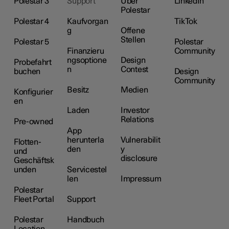
Polestar 3
Support
Über
LinkedIn
Polestar
Polestar 4
Kaufvorgan
TikTok
g
Offene
Stellen
Polestar 5
Polestar
Finanzieru
Community
ngsoptione
Design
Probefahrt
n
Contest
buchen
Design
Community
Besitz
Medien
Konfigurier
en
Laden
Investor
Relations
Pre-owned
App
herunterla
Vulnerabilit
Flotten-
den
y
und
disclosure
Geschäftsk
unden
Servicestel
len
Impressum
Polestar
Fleet Portal
Support
Polestar
Handbuch
Location