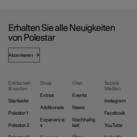
Erhalten Sie alle Neuigkeiten
von Polestar
Abonnieren
Entdecken
Shop
Über
Soziale
& kaufen
Medien
Extras
Events
Startseite
Instagram
Additionals
News
Polestar 1
Facebook
Experience
Nachhaltig
Polestar 2
s
keit
YouTube