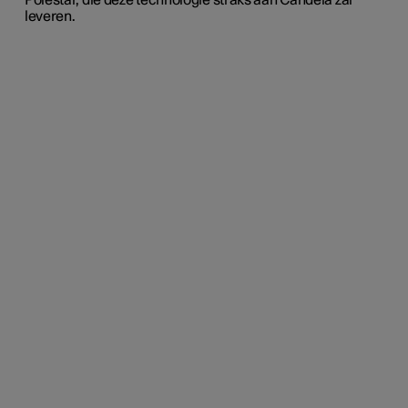
Polestar, die deze technologie straks aan Candela zal
leveren.