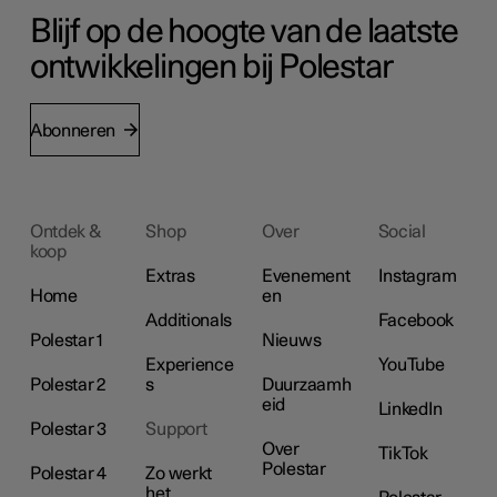
Blijf op de hoogte van de laatste
ontwikkelingen bij Polestar
Abonneren
Ontdek &
Shop
Over
Social
koop
Extras
Evenement
Instagram
Home
en
Additionals
Facebook
Polestar 1
Nieuws
Experience
YouTube
Polestar 2
s
Duurzaamh
eid
LinkedIn
Polestar 3
Support
Over
TikTok
Polestar
Polestar 4
Zo werkt
het