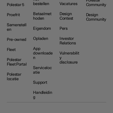
Polestar
bestellen
Vacatures
Polestar 5
Community
Betaalmet
Design
Proefrit
Design
hoden
Contest
Community
Samenstell
Eigendom
Pers
en
Opladen
Investor
Pre-owned
Relations
App
Fleet
downloade
Vulnerabilit
n
y
Polestar
disclosure
Fleet Portal
Serviceloc
atie
Polestar
locatie
Support
Handleidin
g