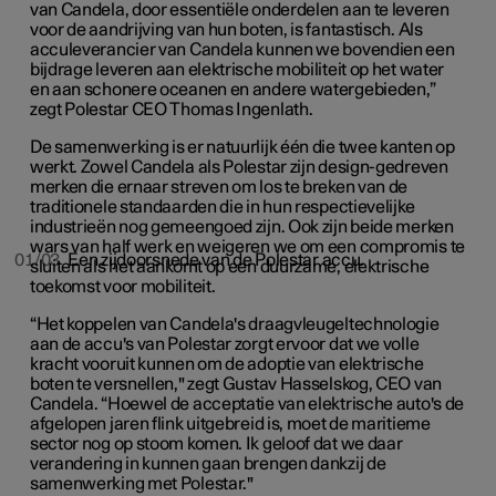
van Candela, door essentiële onderdelen aan te leveren
voor de aandrijving van hun boten, is fantastisch. Als
acculeverancier van Candela kunnen we bovendien een
bijdrage leveren aan elektrische mobiliteit op het water
en aan schonere oceanen en andere watergebieden,”
zegt Polestar CEO Thomas Ingenlath.
De samenwerking is er natuurlijk één die twee kanten op
werkt. Zowel Candela als Polestar zijn design-gedreven
merken die ernaar streven om los te breken van de
traditionele standaarden die in hun respectievelijke
industrieën nog gemeengoed zijn. Ook zijn beide merken
wars van half werk en weigeren we om een compromis te
01/03
Een zijdoorsnede van de Polestar accu.
sluiten als het aankomt op een duurzame, elektrische
toekomst voor mobiliteit.
“Het koppelen van Candela's draagvleugeltechnologie
aan de accu's van Polestar zorgt ervoor dat we volle
kracht vooruit kunnen om de adoptie van elektrische
boten te versnellen," zegt Gustav Hasselskog, CEO van
Candela. “Hoewel de acceptatie van elektrische auto's de
afgelopen jaren flink uitgebreid is, moet de maritieme
sector nog op stoom komen. Ik geloof dat we daar
verandering in kunnen gaan brengen dankzij de
samenwerking met Polestar."