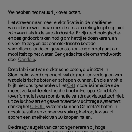
We hebben het natuurlijk over boten.
Het streven naar meer elektrificatie in de maritieme
wereld is er wel, maar met de omschakeling loopt nog niet
zo’n vaart als in de auto-industrie. Er zijn technologische-
en designdoorbraken nodig om het tij te doen keren, en
ervoor te zorgen dat een elektrische boot de
vanzelfsprekende en gewenste keuze is als het gaat om
mobiliteit op het water. Een gedachte die omarmd wordt
door
Candela
.
Deze fabrikant van elektrische boten, die in 2014 in
Stockholm werd opgericht, wil de grenzen verleggen van
wat elektrische boten en schepen kunnen. En die ambitie
blijft niet onuitgesproken. Het
C-8
model is inmiddels de
meest verkochte elektrische boot in Europa. Candela’s
toverformule is een combinatie van draagvleugeltechniek
uit de luchtvaart en geavanceerde vluchtregelsystemen:
dankzij het
C-FOIL
systeem kunnen Candela’s boten in
absolute stilte en zonder vervuiling, kielzog, lawaai of
sporen een snelheid van 30 knopen halen.
De draagvleugels van carbon genereren bij hoge