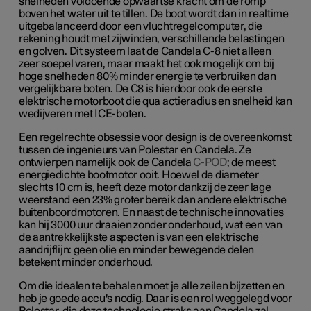
snelheden voldoende opwaartse kracht om de romp
boven het water uit te tillen. De boot wordt dan in realtime
uitgebalanceerd door een vluchtregelcomputer, die
rekening houdt met zijwinden, verschillende belastingen
en golven. Dit systeem laat de Candela C-8 niet alleen
zeer soepel varen, maar maakt het ook mogelijk om bij
hoge snelheden 80% minder energie te verbruiken dan
vergelijkbare boten. De C8 is hierdoor ook de eerste
elektrische motorboot die qua actieradius en snelheid kan
wedijveren met ICE-boten.
Een regelrechte obsessie voor design is de overeenkomst
tussen de ingenieurs van Polestar en Candela. Ze
ontwierpen namelijk ook de Candela
C-POD
;
de meest
energiedichte bootmotor ooit. Hoewel de diameter
slechts 10 cm is, heeft deze motor dankzij de zeer lage
weerstand een 23% groter bereik dan andere elektrische
buitenboordmotoren. En naast de technische innovaties
kan hij 3000 uur draaien zonder onderhoud, wat een van
de aantrekkelijkste aspecten is van een elektrische
aandrijflijn: geen olie en minder bewegende delen
betekent minder onderhoud.
Om die idealen te behalen moet je alle zeilen bijzetten en
heb je goede accu's nodig. Daar is een rol weggelegd voor