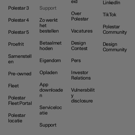
eid
LinkedIn
Polestar 3
Support
Over
TikTok
Polestar
Polestar 4
Zo werkt
het
Polestar
bestellen
Vacatures
Polestar 5
Community
Betaalmet
Design
Proefrit
Design
hoden
Contest
Community
Samenstell
Eigendom
Pers
en
Opladen
Investor
Pre-owned
Relations
App
Fleet
downloade
Vulnerabilit
n
y
Polestar
disclosure
Fleet Portal
Serviceloc
atie
Polestar
locatie
Support