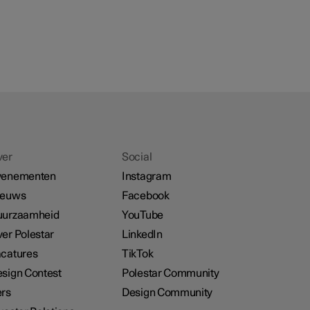
ver
Social
venementen
Instagram
ieuws
Facebook
uurzaamheid
YouTube
er Polestar
LinkedIn
catures
TikTok
sign Contest
Polestar Community
rs
Design Community