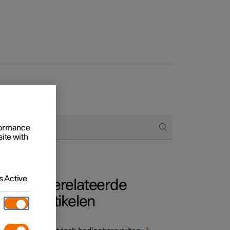
 het bestellen
rformance
site with
ringsopties
 Active
Gerelateerde
artikelen
liging