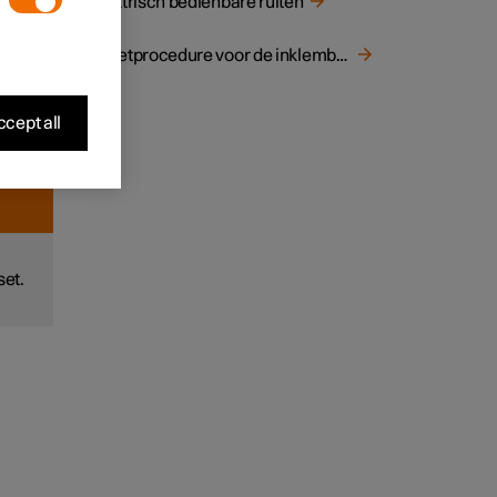
Elektrisch bedienbare ruiten
t wordt
Resetprocedure voor de inklembeveiliging van de ruiten
tie is
rukken
cept all
.
set.