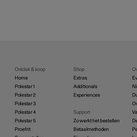
Ontdek & koop
Shop
O
Home
Extras
E
Polestar 1
Additionals
N
Polestar 2
Experiences
D
Polestar 3
Ov
Polestar 4
Support
Va
Polestar 5
Zo werkt het bestellen
De
Proefrit
Betaalmethoden
Pe