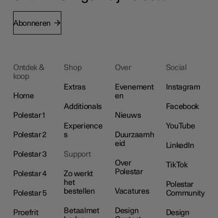
Abonneren
Ontdek &
Shop
Over
Social
koop
Extras
Evenement
Instagram
Home
en
Additionals
Facebook
Polestar 1
Nieuws
Experience
YouTube
Polestar 2
s
Duurzaamh
eid
LinkedIn
Polestar 3
Support
Over
TikTok
Polestar
Polestar 4
Zo werkt
het
Polestar
bestellen
Vacatures
Polestar 5
Community
Betaalmet
Design
Proefrit
Design