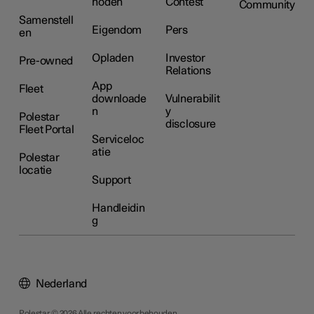
hoden
Contest
Community
Samenstell
Eigendom
Pers
en
Opladen
Investor
Pre-owned
Relations
App
Fleet
downloade
Vulnerabilit
n
y
Polestar
disclosure
Fleet Portal
Serviceloc
atie
Polestar
locatie
Support
Handleidin
g
Nederland
Polestar © 2026 Alle rechten voorbehouden