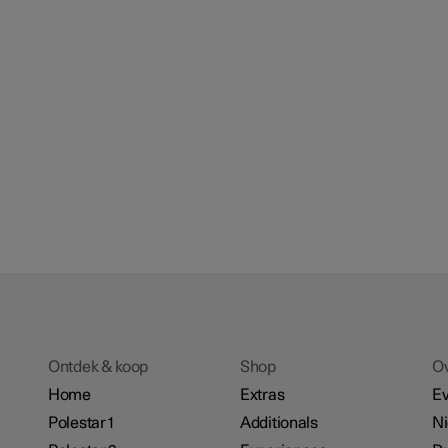
Ontdek & koop
Shop
O
Home
Extras
E
Polestar 1
Additionals
N