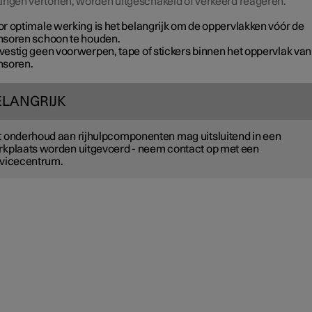
ingen vertonen, worden uitgeschakeld of verkeerd reageren.
r optimale werking is het belangrijk om de oppervlakken vóór de
nsoren schoon te houden.
vestig geen voorwerpen, tape of stickers binnen het oppervlak van
nsoren.
ELANGRIJK
 onderhoud aan rijhulpcomponenten mag uitsluitend in een
kplaats worden uitgevoerd - neem contact op met een
vicecentrum.