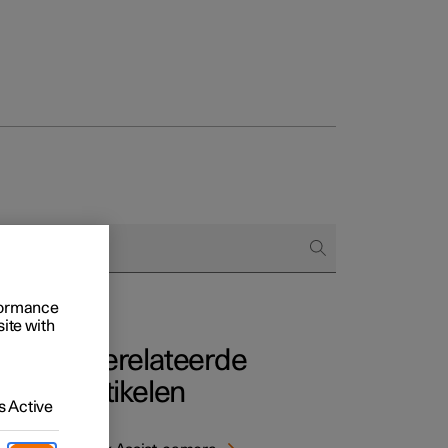
 het bestellen
ringsopties
rformance
site with
Gerelateerde
de
artikelen
 Active