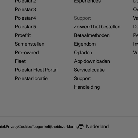
Polestar 2
Experiences
D
Polestar 3
Ov
Polestar 4
Support
Va
Polestar 5
Zo werkt het bestellen
De
Proefrit
Betaalmethoden
Pe
Samenstellen
Eigendom
In
Pre-owned
Opladen
Vu
Fleet
App downloaden
Polestar Fleet Portal
Servicelocatie
Polestar locatie
Support
Handleiding
Nederland
hiek
Privacy
Cookies
Toegankelijkheidsverklaring