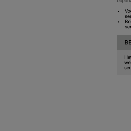
beperk
Accu
Voo
se
Be
Service
se
B
Autostatus
Het
wer
ser