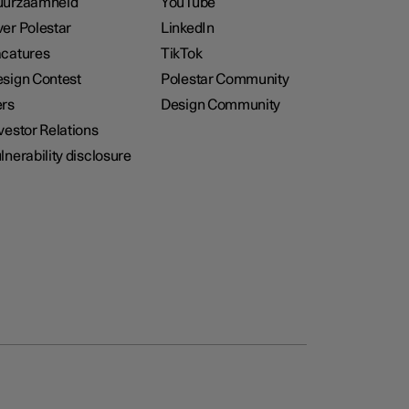
uurzaamheid
YouTube
er Polestar
LinkedIn
catures
TikTok
sign Contest
Polestar Community
rs
Design Community
vestor Relations
lnerability disclosure