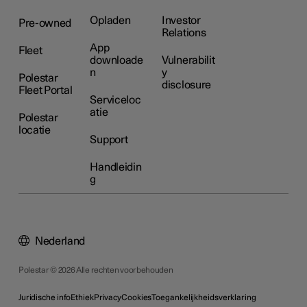
Opladen
Investor
Pre-owned
Relations
App
Fleet
downloade
Vulnerabilit
n
y
Polestar
disclosure
Fleet Portal
Serviceloc
atie
Polestar
locatie
Support
Handleidin
g
Nederland
Polestar © 2026 Alle rechten voorbehouden
Juridische info
Ethiek
Privacy
Cookies
Toegankelijkheidsverklaring