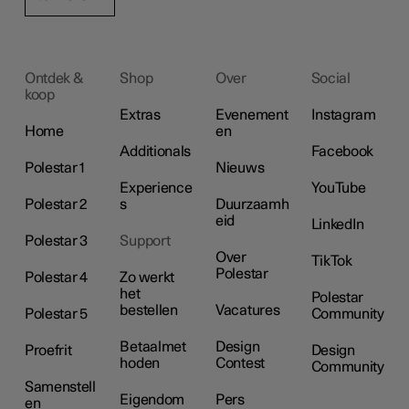
Ontdek &
Shop
Over
Social
koop
Extras
Evenement
Instagram
Home
en
Additionals
Facebook
Polestar 1
Nieuws
Experience
YouTube
Polestar 2
s
Duurzaamh
eid
LinkedIn
Polestar 3
Support
Over
TikTok
Polestar
Polestar 4
Zo werkt
het
Polestar
bestellen
Vacatures
Polestar 5
Community
Betaalmet
Design
Proefrit
Design
hoden
Contest
Community
Samenstell
Eigendom
Pers
en