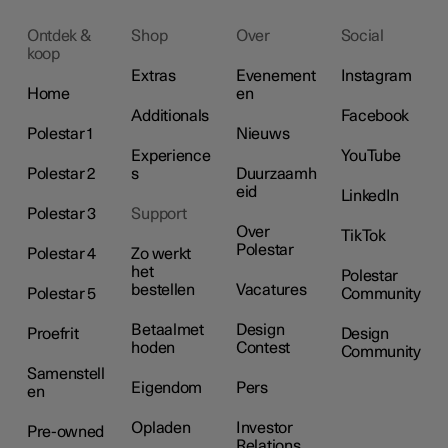
Ontdek &
Shop
Over
Social
koop
Extras
Evenement
Instagram
Home
en
Additionals
Facebook
Polestar 1
Nieuws
Experience
YouTube
Polestar 2
s
Duurzaamh
eid
LinkedIn
Polestar 3
Support
Over
TikTok
Polestar
Polestar 4
Zo werkt
het
Polestar
bestellen
Vacatures
Polestar 5
Community
Betaalmet
Design
Proefrit
Design
hoden
Contest
Community
Samenstell
Eigendom
Pers
en
Opladen
Investor
Pre-owned
Relations