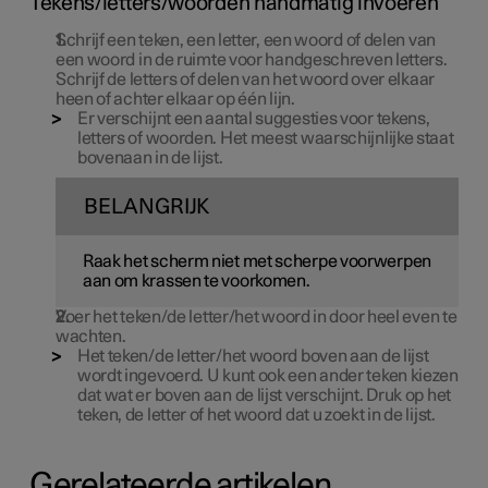
Tekens/letters/woorden handmatig invoeren
Schrijf een teken, een letter, een woord of delen van
een woord in de ruimte voor handgeschreven letters.
Schrijf de letters of delen van het woord over elkaar
heen of achter elkaar op één lijn.
Er verschijnt een aantal suggesties voor tekens,
letters of woorden. Het meest waarschijnlijke staat
bovenaan in de lijst.
BELANGRIJK
Raak het scherm niet met scherpe voorwerpen
aan om krassen te voorkomen.
Voer het teken/de letter/het woord in door heel even te
wachten.
Het teken/de letter/het woord boven aan de lijst
wordt ingevoerd. U kunt ook een ander teken kiezen
dat wat er boven aan de lijst verschijnt. Druk op het
teken, de letter of het woord dat u zoekt in de lijst.
Gerelateerde artikelen