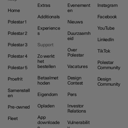
Extras
Evenement
Instagram
Home
en
Additionals
Facebook
Polestar 1
Nieuws
Experience
YouTube
Polestar 2
s
Duurzaamh
eid
LinkedIn
Polestar 3
Support
Over
TikTok
Polestar
Polestar 4
Zo werkt
het
Polestar
bestellen
Vacatures
Polestar 5
Community
Betaalmet
Design
Proefrit
Design
hoden
Contest
Community
Samenstell
Eigendom
Pers
en
Opladen
Investor
Pre-owned
Relations
App
Fleet
downloade
Vulnerabilit
n
y