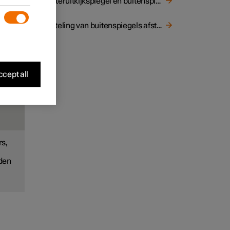
Achteruitkijkspiegel en buitenspiegels
er het
s. Op
el of
Kanteling van buitenspiegels afstellen
tie
cept all
rs,
lden