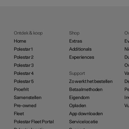
Ontdek & koop
Shop
O
Home
Extras
E
Polestar 1
Additionals
N
Polestar 2
Experiences
D
Polestar 3
Ov
Polestar 4
Support
Va
Polestar 5
Zo werkt het bestellen
De
Proefrit
Betaalmethoden
Pe
Samenstellen
Eigendom
In
Pre-owned
Opladen
Vu
Fleet
App downloaden
Polestar Fleet Portal
Servicelocatie