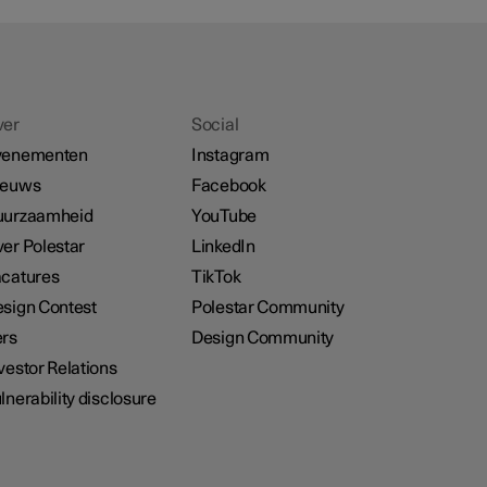
ver
Social
venementen
Instagram
ieuws
Facebook
uurzaamheid
YouTube
er Polestar
LinkedIn
catures
TikTok
sign Contest
Polestar Community
rs
Design Community
vestor Relations
lnerability disclosure