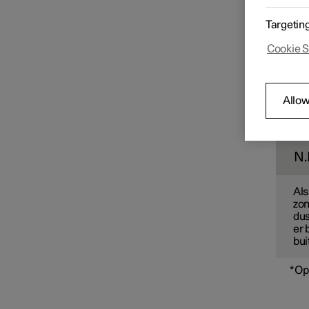
Bij fe
Spiegels
buiten 
Targetin
het mi
niet ac
Cookie S
Met be
automa
Tik
Allow
Dru
Tik
N.
Als
zon
dus
er 
bui
*
Op
Voorruit en achterruit