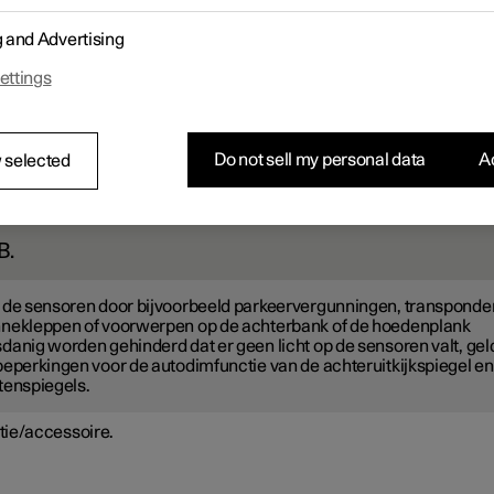
l licht van achteren worden de spiegels automatisch gedimd
*
wanne
donker is of als het licht beperkt is, bijvoorbeeld bij rijden in tunnel
g and Advertising
ddendisplay kan worden ingesteld of de automatische dimfunctie w
tief moet zijn tijdens het rijden.
ettings
hulp van lichtsensoren in de achteruitkijkspiegel wordt de dimfunc
tisch afgesteld voor zowel de binnen- als buitenspiegels.
 op
op het middendisplay.
Do not sell my personal data
Ac
 selected
k op
Meer
.
 op
Spiegels
en selecteer de gewenste instelling.
B.
 de sensoren door bijvoorbeeld parkeervergunningen, transponde
nekleppen of voorwerpen op de achterbank of de hoedenplank
danig worden gehinderd dat er geen licht op de sensoren valt, ge
beperkingen voor de autodimfunctie van de achteruitkijkspiegel en
tenspiegels.
tie/accessoire.