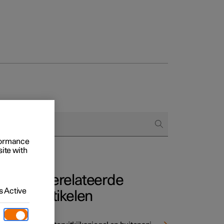
 het bestellen
rformance
ringsopties
site with
Gerelateerde
 Active
artikelen