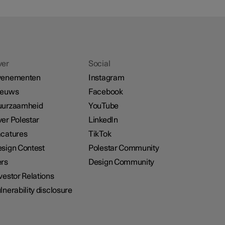
ver
Social
venementen
Instagram
ieuws
Facebook
uurzaamheid
YouTube
er Polestar
LinkedIn
catures
TikTok
sign Contest
Polestar Community
rs
Design Community
vestor Relations
lnerability disclosure