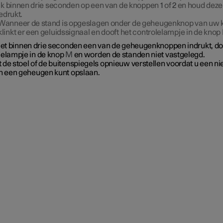
k binnen drie seconden op een van de knoppen
1
of
2
en houd deze
edrukt.
Wanneer de stand is opgeslagen onder de geheugenknop van uw 
klinkt er een geluidssignaal en dooft het controlelampje in de knop
niet binnen drie seconden een van de geheugenknoppen indrukt, do
lelampje in de knop
M
en worden de standen niet vastgelegd.
 de stoel of de buitenspiegels opnieuw verstellen voordat u een n
in een geheugen kunt opslaan.