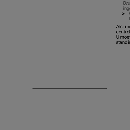
Dru
ing
Als u 
contro
U moet
stand 
Achterbank
Stuurwiel