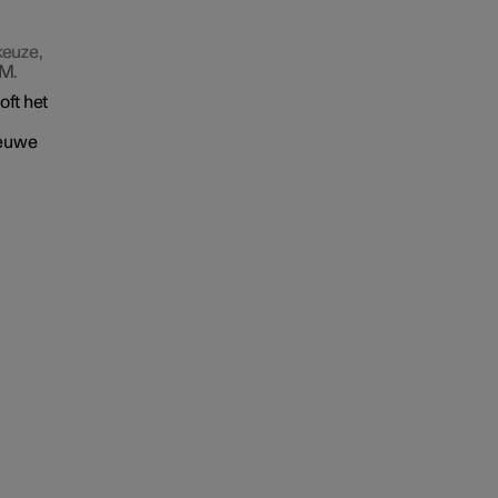
keuze,
M
.
oft het
ieuwe