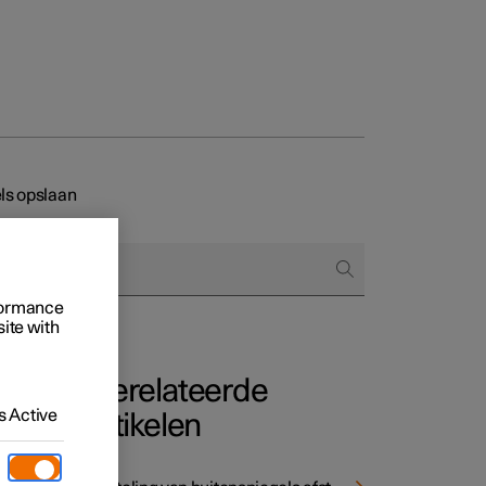
els opslaan
 het bestellen
rformance
ringsopties
site with
Gerelateerde
 Active
artikelen