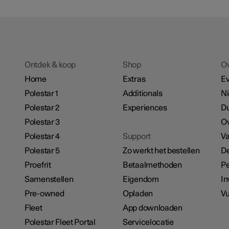
Ontdek & koop
Shop
O
Home
Extras
E
Polestar 1
Additionals
N
Polestar 2
Experiences
D
Polestar 3
Ov
Polestar 4
Support
Va
Polestar 5
Zo werkt het bestellen
De
Proefrit
Betaalmethoden
Pe
Samenstellen
Eigendom
In
Pre-owned
Opladen
Vu
Fleet
App downloaden
Polestar Fleet Portal
Servicelocatie