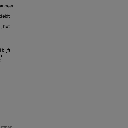
Wanneer
leidt
j het
blijft
n
e
, maar