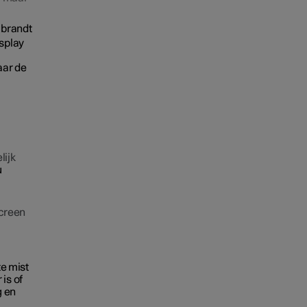
r brandt
splay
aar de
lijk
u
creen
te mist
is of
g en