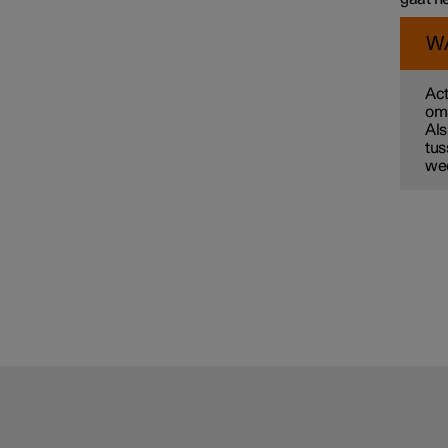
W
Act
oms
Als
tus
wee