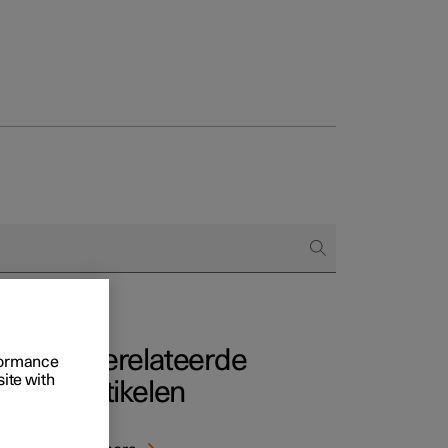
 het bestellen
ringsopties
Gerelateerde
rformance
site with
artikelen
n aan
ggers