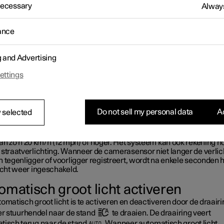
eert en automatisch overschakelt van groot licht naar dimlicht of d
 Necessary
Always
ve functie.
ance
g and Advertising
ettings
Do not sell my personal data
Ac
 selected
ymbool
staat voor automatisch groot licht.
teem kan starten bij ritten in het donker, wanneer de auto een rijs
an zo'n
20 km/h
(
12 mph
) of hoger. Het systeem kan ook rekening 
 straatverlichting. Wanneer de camerasensor niet langer de verlic
 tegenligger of voorligger registreert, wordt na enkele seconden 
icht weer ingeschakeld.
omatisch groot licht activeren
omatisch groot licht is te activeren en deactiveren door de draairi
ker stuurhendel naar de stand
te draaien. De draairing veert
tisch terug naar de stand
. Wanneer automatisch groot licht