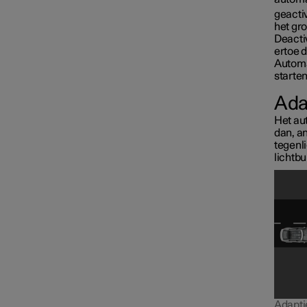
geactiv
het gro
Deactiv
ertoe d
Automat
starten
Ada
Het aut
dan, a
tegenli
lichtbu
Binnenverlichting
Adaptie