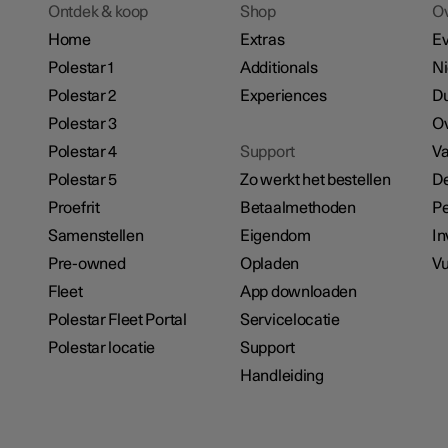
Ontdek & koop
Shop
O
Home
Extras
E
Polestar 1
Additionals
N
Polestar 2
Experiences
D
Polestar 3
Ov
Polestar 4
Support
Va
Polestar 5
Zo werkt het bestellen
De
Proefrit
Betaalmethoden
Pe
Samenstellen
Eigendom
In
Pre-owned
Opladen
Vu
Fleet
App downloaden
Polestar Fleet Portal
Servicelocatie
Polestar locatie
Support
Handleiding