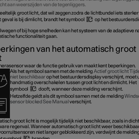
icht aan weerszijden van de tegenliggers.
eeltelijk groot licht, dat wil zeggen zodra de lichtbundel iets sterke
 geval is bij dimlicht, brandt het symbool
op het bestuurdersdi
lwegen of bij hoge snelheden kan het systeem van de adaptieve n
tische functionaliteit gaan.
erkingen van het automatisch groot
t
erasensor waar de functie gebruik van maakt kent beperkingen.
Als het symbool samen met de melding
Actief groot licht Tijde
niet beschikbaar
op het bestuurdersdisplay verschijnt, moet 
handmatig overschakelen tussen groot licht en dimlicht. Het
symbool
dooft, wanneer deze melding verschijnt.
Hetzelfde geldt als dit symbool samen met de melding
Winds
sensor blocked See Manual
verschijnt.
isch groot licht is mogelijk tijdelijk niet beschikbaar, zoals in dich
 zware regenval. Wanneer automatisch groot licht weer beschikbaar 
voorruitsensoren niet langer geblokkeerd zijn, verdwijnt de meldin
et symbool
branden.