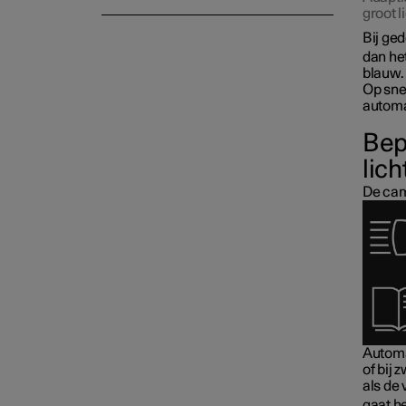
groot l
Bij ged
dan het
blauw.
Op sne
automa
Bep
lich
De cam
Automat
of bij
als de 
gaat h