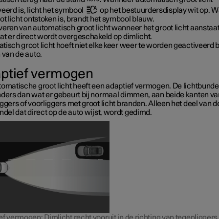
eerd is, licht het symbool
op het bestuurdersdisplay wit op. 
ot licht ontstoken is, brandt het symbool blauw.
eren van automatisch groot licht wanneer het groot licht aanstaat 
at er direct wordt overgeschakeld op dimlicht.
isch groot licht hoeft niet elke keer weer te worden geactiveerd bi
 van de auto.
ptief vermogen
omatische groot licht heeft een adaptief vermogen. De lichtbundel 
nders dan wat er gebeurt bij normaal dimmen, aan beide kanten va
ggers of voorliggers met groot licht branden. Alleen het deel van d
ndel dat direct op de auto wijst, wordt gedimd.
f vermogen: Dimlicht recht vooruit in de richting van tegenliggers