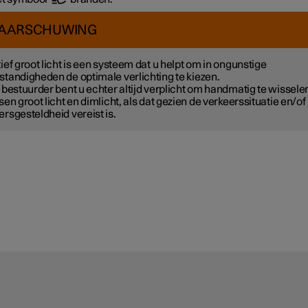
AARSCHUWING
ief groot licht is een systeem dat u helpt om in ongunstige
tandigheden de optimale verlichting te kiezen.
 bestuurder bent u echter altijd verplicht om handmatig te wissele
sen groot licht en dimlicht, als dat gezien de verkeerssituatie en/of
rsgesteldheid vereist is.