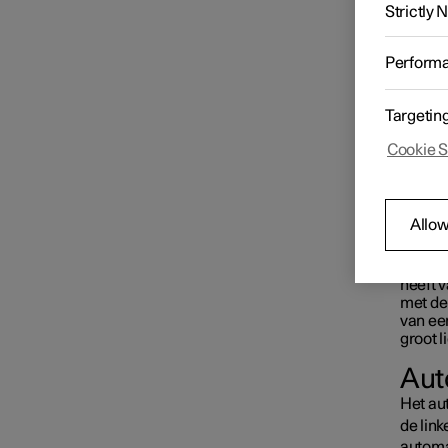
registr
Strictly
adaptie
Perform
Targetin
Cookie S
Allow
Het s
Het sys
heeft v
met de
van een
groot l
Aut
Het aut
de lin
automa