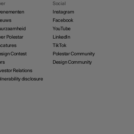
ver
Social
venementen
Instagram
ieuws
Facebook
uurzaamheid
YouTube
er Polestar
LinkedIn
catures
TikTok
sign Contest
Polestar Community
rs
Design Community
vestor Relations
lnerability disclosure