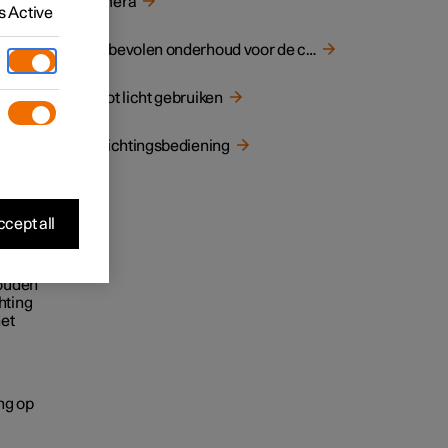
Camera
e
 Active
Aanbevolen onderhoud voor de camera-eenheid
Groot licht gebruiken
Verlichtingsbediening
cept all
nelheid
houden
hting
het
ng op