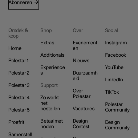
Abonneren
Ontdek &
Shop
Over
Social
koop
Extras
Evenement
Instagram
Home
en
Additionals
Facebook
Polestar 1
Nieuws
Experience
YouTube
Polestar 2
s
Duurzaamh
eid
LinkedIn
Polestar 3
Support
Over
TikTok
Polestar
Polestar 4
Zo werkt
het
Polestar
bestellen
Vacatures
Polestar 5
Community
Betaalmet
Design
Proefrit
Design
hoden
Contest
Community
Samenstell