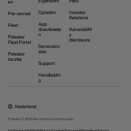
Eigendom
Pers
en
Opladen
Investor
Pre-owned
Relations
App
Fleet
downloade
Vulnerabilit
n
y
Polestar
disclosure
Fleet Portal
Serviceloc
atie
Polestar
locatie
Support
Handleidin
g
Nederland
Polestar © 2026 Alle rechten voorbehouden
Juridische info
Ethiek
Privacy
Cookies
Toegankelijkheidsverklaring