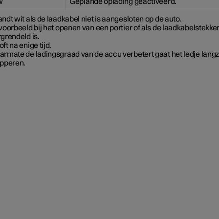
w
Geplande oplading geactiveerd.
ndt wit als de laadkabel niet is aangesloten op de auto.
voorbeeld bij het openen van een portier of als de laadkabelstekker
grendeld is.
ft na enige tijd.
armate de ladingsgraad van de accu verbetert gaat het ledje lan
ipperen.