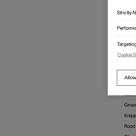
Een LE
Strictly
Versnellingsbak
Positie
Perform
Het LED
lampje 
Remmen
laadaan
Targetin
branden
interie
Cookie S
Aandrijfsysteem
LED-l
Wit
Allow
Rijstanden
Geel
Geel 
Rijadviezen
Groe
Knipp
Trekhaak en aanhanger
Rood