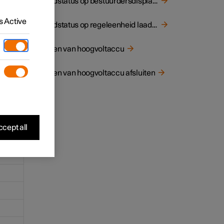
Laadstatus op bestuurdersdisplay van auto
 Active
Laadstatus op regeleenheid laadkabel
Laden van hoogvoltaccu
LED-
in de
Laden van hoogvoltaccu afsluiten
n de
cept all