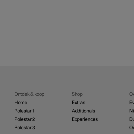
Ontdek & koop
Shop
O
Home
Extras
E
Polestar 1
Additionals
N
Polestar 2
Experiences
D
Polestar 3
Ov