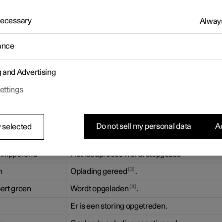
D-lampje in de laadaansluiting geeft de laadstatus aan.
 Necessary
Always
 van het LED-lampje van de laadaansluiting op de auto.
ance
-lampje geeft tijdens het opladen de actuele status aan. Als het 
niet brandt, controleer dan of de kabel goed in het stopcontact en 
sluiting op de auto zit. Bij inschakeling van de interieurverlichting
g and Advertising
 het witte, rode en oranje ledje (om enige tijd na uitschakeling va
urverlichting weer te doven).
ettings
ampje brandt
Betekenis
1
Hulpverlichting
Do not sell my personal data
Ac
 selected
2
Stand-by
- in afwachting van oplading.
knipperend
Het laadproces wordt stopgezet.
3
n
Oplading gereed
.
4
ert groen
Wordt opgeladen
.
Er is een storing opgetreden.