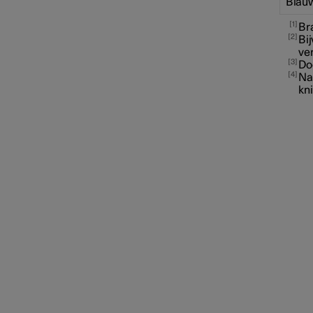
Blau
Elektrische aandrijving en
1
Bra
opladen
2
Bij
ver
3
Doo
Laden van de hoogvoltaccu
4
Na
kn