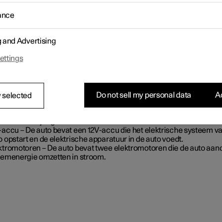
ance
g and Advertising
ettings
Do not sell my personal data
Ac
 selected
gvoltaccu – De auto bevat een hoogvoltaccu. De hoogvoltaccu is
oeld om stroom op te slaan. Het krijgt stroom tijdens oplading via 
oomnet en bij regeneratief remmen.
-accu – De auto bevat een 12V-accu die het elektrische systeem v
o opstart en de elektrische apparatuur in de auto voedt.
ktromotoren – De auto bevat twee elektromotoren die de auto aand
remenergie omzetten in stroom.