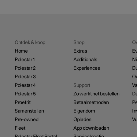
Ontdek & koop
Shop
O
Home
Extras
E
Polestar 1
Additionals
N
Polestar 2
Experiences
D
Polestar 3
Ov
Polestar 4
Support
Va
Polestar 5
Zo werkt het bestellen
De
Proefrit
Betaalmethoden
Pe
Samenstellen
Eigendom
In
Pre-owned
Opladen
Vu
Fleet
App downloaden
Polestar Fleet Portal
Servicelocatie