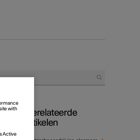
 het bestellen
ringsopties
rformance
site with
Gerelateerde
artikelen
 Active