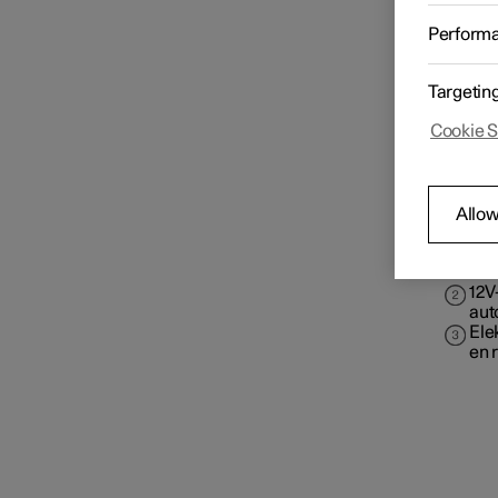
Perform
Versnellingsbak
Targetin
Cookie S
Remmen
Allow
Aandrijfsysteem
Hoo
bed
str
12V
Rijstanden
aut
Ele
en 
Rijadviezen
Trekhaak en aanhanger