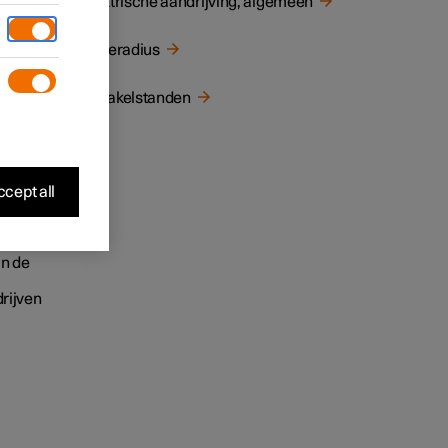
Elektrische aandrijving, algemeen
Actieradius
Schakelstanden
cept all
het
an de
rijven