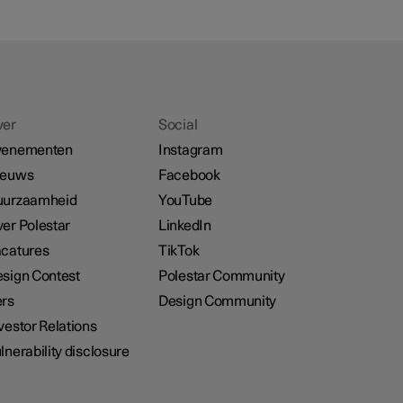
ver
Social
venementen
Instagram
ieuws
Facebook
uurzaamheid
YouTube
er Polestar
LinkedIn
catures
TikTok
sign Contest
Polestar Community
rs
Design Community
vestor Relations
lnerability disclosure