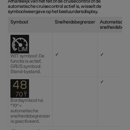
Afhankelijk van het feit of de cruisecontrol of de
automatische cruisecontrol actief is, wisselt de
symboolweergave op het bestuurdersdisplay.
Symbool
Snelheidsbegrenzer
Automatische
snelheidsbegr
✓
✓
WIT symbool: De
functie is actief,
GRIJS symbool:
Stand-bystand.
✓
Bordsymbool na
"70" =
automatische
snelheidsbegrenzer
is geactiveerd.