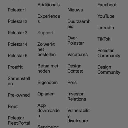
Additionals
Facebook
Polestar 1
Nieuws
Experience
YouTube
Polestar 2
s
Duurzaamh
eid
LinkedIn
Polestar 3
Support
Over
TikTok
Polestar
Polestar 4
Zo werkt
het
Polestar
bestellen
Vacatures
Polestar 5
Community
Betaalmet
Design
Proefrit
Design
hoden
Contest
Community
Samenstell
Eigendom
Pers
en
Opladen
Investor
Pre-owned
Relations
App
Fleet
downloade
Vulnerabilit
n
y
Polestar
disclosure
Fleet Portal
Serviceloc