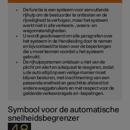
De functie is een systeem voor aanvullende
rijhulp om de bestuurder te ontlasten en de
rijveiligheid te verhogen, maar het systeem
werkt niet in alle verkeers-, weers- en
wegomstandigheden.
U wordt geadviseerd om alle paragrafen over
het systeem in de Handleiding door te nemen
en bijvoorbeeld te lezen over de beperkingen
die u moet kennen voordat u het systeem
gebruikt.
De rijhulpsystemen ontslaan u niet van de
plicht om alert en adequaat te reageren, zodat
u de auto altijd op een veilige manier moet
blijven besturen, met inachtneming van een
passende snelheid en geschikte afstand tot
andere weggebruikers en met respect voor de
geldende verkeersregels en -bepalingen.
Symbool voor de automatische
snelheidsbegrenzer