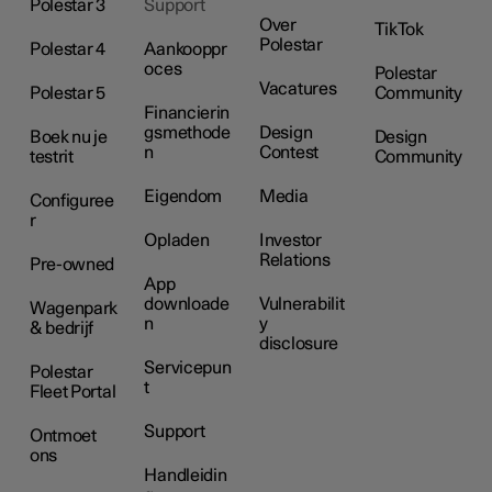
Polestar 3
Support
Over
TikTok
Polestar
Polestar 4
Aankooppr
oces
Polestar
Vacatures
Polestar 5
Community
Financierin
gsmethode
Design
Boek nu je
Design
n
Contest
testrit
Community
Eigendom
Media
Configuree
r
Opladen
Investor
Relations
Pre-owned
App
downloade
Vulnerabilit
Wagenpark
n
y
& bedrijf
disclosure
Servicepun
Polestar
t
Fleet Portal
Support
Ontmoet
ons
Handleidin