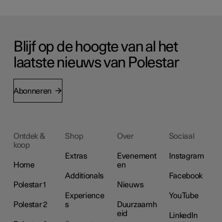
Blijf op de hoogte van al het
laatste nieuws van Polestar
Abonneren
Ontdek &
Shop
Over
Sociaal
koop
Extras
Evenement
Instagram
Home
en
Additionals
Facebook
Polestar 1
Nieuws
Experience
YouTube
Polestar 2
s
Duurzaamh
eid
LinkedIn