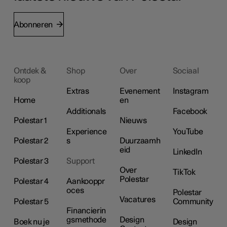
Abonneren
Ontdek &
Shop
Over
Sociaal
koop
Extras
Evenement
Instagram
Home
en
Additionals
Facebook
Polestar 1
Nieuws
Experience
YouTube
Polestar 2
s
Duurzaamh
eid
LinkedIn
Polestar 3
Support
Over
TikTok
Polestar
Polestar 4
Aankooppr
oces
Polestar
Vacatures
Polestar 5
Community
Financierin
gsmethode
Design
Boek nu je
Design