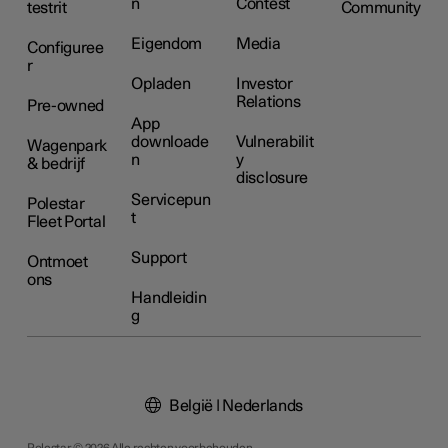
n
Contest
testrit
Community
Eigendom
Media
Configuree
r
Opladen
Investor
Relations
Pre-owned
App
downloade
Vulnerabilit
Wagenpark
n
y
& bedrijf
disclosure
Servicepun
Polestar
t
Fleet Portal
Support
Ontmoet
ons
Handleidin
g
België | Nederlands