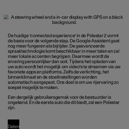
De huidige 'connected experience' in de Polestar 2 vormt
de basis voor de volgende stap. De Google Assistent gaat
nog meer fungeren als bijrijder. De geavanceerde
spraaktechnologie komt beschikbaar in meer talen en zal
meer lokale accenten begrijpen. Daarmee wordt de
ervaring persoonlijker dan ooit. Tijdens het opladen van
uw auto wordt het mogelijk om video's te streamen via uw
favoriete apps en platforms. Zelfs de verlichting, het
binnenklimaat en de stoelinstellingen worden
automatisch aangepast. Ons doel is om uw rijervaring zo
soepel mogelijk te maken.
Een dergelijk gebruikersgemak voor de bestuurder is
ongekend. En de eerste auto die dit biedt, zal een Polestar
zijn.
Delen