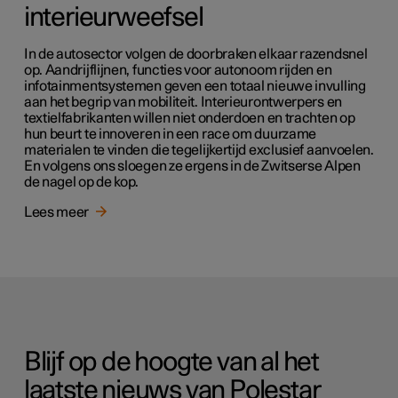
interieurweefsel
In de autosector volgen de doorbraken elkaar razendsnel
op. Aandrijflijnen, functies voor autonoom rijden en
infotainmentsystemen geven een totaal nieuwe invulling
aan het begrip van mobiliteit. Interieurontwerpers en
textielfabrikanten willen niet onderdoen en trachten op
hun beurt te innoveren in een race om duurzame
materialen te vinden die tegelijkertijd exclusief aanvoelen.
En volgens ons sloegen ze ergens in de Zwitserse Alpen
de nagel op de kop.
Lees meer
Blijf op de hoogte van al het
laatste nieuws van Polestar