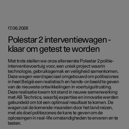
17.06.2026
Polestar 2 interventiewagen -
klaar om getest te worden
Met trots stellen we onze allereerste Polestar 2 politie-
interventievoertuig voor, een uniek project waarin
technologie, gebruiksgemak en veiligheid samenkomen.
Deze wagen werd speciaal omgebouwd om politiezones
in heel België een realistisch en hands-on beeld te geven
van de nieuwste ontwikkelingen in voertuiguitrusting.
Deze realisatie kwam tot stand in nauwe samenwerking
met AB Technics, waarbij expertise en innovatie werden
gebundeld om tot een optimaal resultaat te komen. De
wagen zal de komende maanden door het land reizen,
met als doel politiezones de kans te geven om de
oplossingen in real-life omstandigheden te ervaren en te
testen.