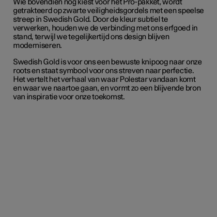
Wie bovendien nog kiest voor het Pro-pakket, wordt
getrakteerd op zwarte veiligheidsgordels met een speelse
streep in Swedish Gold. Door de kleur subtiel te
verwerken, houden we de verbinding met ons erfgoed in
stand, terwijl we tegelijkertijd ons design blijven
moderniseren.
Swedish Gold is voor ons een bewuste knipoog naar onze
roots en staat symbool voor ons streven naar perfectie.
Het vertelt het verhaal van waar Polestar vandaan komt
en waar we naartoe gaan, en vormt zo een blijvende bron
van inspiratie voor onze toekomst.