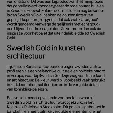
verf ontstond. Dit was een bijproduct van het mijnproces
dat gebruikt werd voor de typerende rode houten huisjes
in Zweden. Hoewel 'Falun-rood' misschien nog bekender
is dan Swedish Gold, hebben de gouden tinten van
gepolijst koper en ijzerpyriet - dat ook wel 'klatergoud'
wordt genoemd vanwege de gelijkenis met echt goud -
een blijvende indruk nagelaten. Ze vormden dan ook de
inspiratie voor het palet dat uiteindelijk leidde tot Swedish
Gold.
Swedish Gold in kunst en
architectuur
Tijdens de Renaissance-periode begon Zweden zich te
profileren als een belangrijke culturele en politieke macht
in Europa, waarbij Swedish Gold zijn weg vond naar kunst
en architectuur. De kleur werd bijvoorbeeld vaak gebruikt
in kerkdecoraties, schilderijen en in de vergulde details
van koninklijke paleizen.
Een van de meest opvallende voorbeelden waarbij
Swedish Gold in architectuur wordt gebruikt, is het
Koninklijk Paleis van Stockholm
.
Dit
paleis is gebouwd in
barokstijl en
heeft talrijke vergulde elementen die het