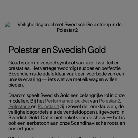
Polestar en Swedish Gold
Goud is een universeel symbool van luxe, kwaliteit en
prestaties. Het vertegenwoordigt succes en perfectie.
Bovendien is de edele kleur vaak een voorbode van een
unieke ervaring
—
iets wat we met elk wagen willen
bieden.
Daarom speelt Swedish Gold een belangrijke rol in onze
modellen
. Bij het
Performance-pakket
van
Polestar 2
,
Polestar 3
en
Polestar 4
zijn
zowel
de remklauwen, de
veiligheidsgordels
als de
ventieldoppen
uitgevoerd in
Swedish
Gold
. D
a
t is niet enkel voor de show
—
het is
ook een eerbetoon aan onze Scandinavische
roots
en
ons
erfgoed.