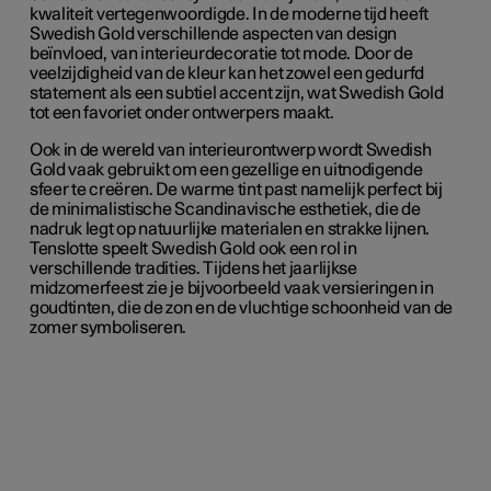
kwaliteit vertegenwoordigde.
In de moderne tijd heeft
Swedish Gold verschillende aspecten van design
beïnvloed, van interieurdecoratie tot mode. Door de
veelzijdigheid van de kleur kan het zowel een gedurfd
statement als een subtiel accent zijn, wat Swedish Gold
tot een favoriet onder ontwerpers maakt.
Ook in de wereld van interieurontwerp wordt Swedish
Gold
vaak gebruikt om een gezellige en uitnodigende
sfeer te creëren. De warme tint past namelijk perfect bij
de minimalistische Scandinavische esthetiek, die de
nadruk legt op natuurlijke materialen en strakke lijnen.
Tenslotte speelt Swedish Gold ook een rol in
verschillende tradities. Tijdens het jaarlijkse
midzomerfeest zie je bijvoorbeeld vaak versieringen in
goudtinten, die de zon en de vluchtige schoonheid van de
zomer symboliseren.