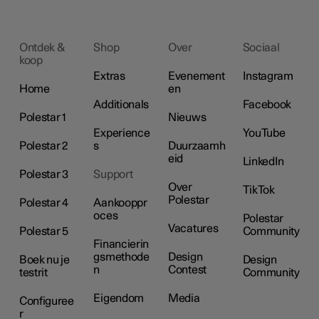
Ontdek &
Shop
Over
Sociaal
koop
Extras
Evenement
Instagram
Home
en
Additionals
Facebook
Polestar 1
Nieuws
Experience
YouTube
Polestar 2
s
Duurzaamh
eid
LinkedIn
Polestar 3
Support
Over
TikTok
Polestar
Polestar 4
Aankooppr
oces
Polestar
Vacatures
Polestar 5
Community
Financierin
gsmethode
Design
Boek nu je
Design
n
Contest
testrit
Community
Eigendom
Media
Configuree
r