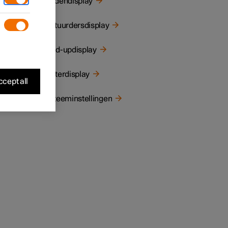
Middendisplay
e auto
op te
Bestuurdersdisplay
Head-updisplay
het
Achterdisplay
cept all
Systeeminstellingen