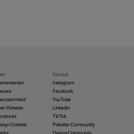
ver
Sociaal
venementen
Instagram
ieuws
Facebook
uurzaamheid
YouTube
er Polestar
LinkedIn
catures
TikTok
sign Contest
Polestar Community
edia
Design Community