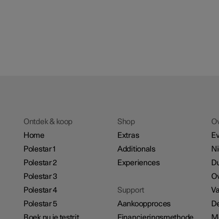
Ontdek & koop
Shop
O
Home
Extras
E
Polestar 1
Additionals
N
Polestar 2
Experiences
D
Polestar 3
Ov
Polestar 4
Support
Va
Polestar 5
Aankoopproces
De
Boek nu je testrit
Financieringsmethode
M