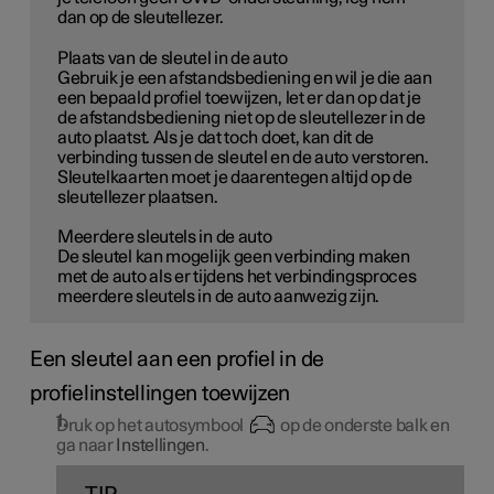
dan op de sleutellezer.
Plaats van de sleutel in de auto
Gebruik je een afstandsbediening en wil je die aan
een bepaald profiel toewijzen, let er dan op dat je
de afstandsbediening niet op de sleutellezer in de
auto plaatst. Als je dat toch doet, kan dit de
verbinding tussen de sleutel en de auto verstoren.
Sleutelkaarten moet je daarentegen altijd op de
sleutellezer plaatsen.
Meerdere sleutels in de auto
De sleutel kan mogelijk geen verbinding maken
met de auto als er tijdens het verbindingsproces
meerdere sleutels in de auto aanwezig zijn.
Een sleutel aan een profiel in de
profielinstellingen toewijzen
Druk op het autosymbool
op de onderste balk en
ga naar
Instellingen
.