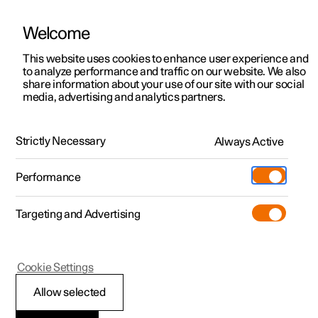
Welcome
Polestar 2
Aanbiedingen voor particulieren
This website uses cookies to enhance user experience and
Handleiding
Videogalerij
Software-updates
to analyze performance and traffic on our website. We also
Polestar 3
Aanbiedingen voor
share information about your use of our site with our social
media, advertising and analytics partners.
professionelen
Polestar 4
Gebruikersprofielen voor de auto
Polestar 5
Bekijk onze stockwagens
Strictly Necessary
Always Active
Polestar 4 - 2025
Polestar 4 coupé
Configureer
Pre-owned
Performance
Pre-owned
Ontmoet ons
Ontdek Polestar 4
Shop
Testrit
Servicepunten
Targeting and Advertising
Testrit
Meer
Extras
Service
Configureer
Ontdek Polestar 2
Ontdek Polestar 3
Polestar 4
Cookie Settings
Over pre-owned
Additionals
Opladen
Bekijk onze stockwagens
Testrit
Testrit
Een sleutel aan een
(Opent in een nieuw venster)
Allow selected
Pre-owned aanbiedingen
Experiences
Support
Aanbiedingen voor
Aanbiedingen voor
Aanbiedingen voor
Ontdek Polestar 5
profiel toewijzen