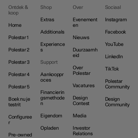
Ontdek &
Shop
Over
Sociaal
koop
Extras
Evenement
Instagram
Home
en
Additionals
Facebook
Polestar 1
Nieuws
Experience
YouTube
Polestar 2
s
Duurzaamh
eid
LinkedIn
Polestar 3
Support
Over
TikTok
Polestar
Polestar 4
Aankooppr
oces
Polestar
Vacatures
Polestar 5
Community
Financierin
gsmethode
Design
Boek nu je
Design
n
Contest
testrit
Community
Eigendom
Media
Configuree
r
Opladen
Investor
Relations
Pre-owned