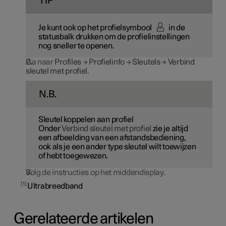
TIP
Je kunt ook op het profielsymbool
in de
statusbalk drukken om de profielinstellingen
nog sneller te openen.
Ga naar
Profiles
→
Profielinfo
→
Sleutels
→
Verbind
sleutel met profiel
.
N.B.
Sleutel koppelen aan profiel
Onder
Verbind sleutel met profiel
zie je altijd
een afbeelding van een afstandsbediening,
ook als je een ander type sleutel wilt toewijzen
of hebt toegewezen.
Volg de instructies op het middendisplay.
1
Ultrabreedband
Gerelateerde artikelen