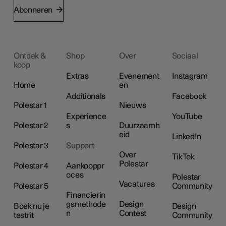
Abonneren
Ontdek &
Shop
Over
Sociaal
koop
Extras
Evenement
Instagram
Home
en
Additionals
Facebook
Polestar 1
Nieuws
Experience
YouTube
Polestar 2
s
Duurzaamh
eid
LinkedIn
Polestar 3
Support
Over
TikTok
Polestar
Polestar 4
Aankooppr
oces
Polestar
Vacatures
Polestar 5
Community
Financierin
gsmethode
Design
Boek nu je
Design
n
Contest
testrit
Community