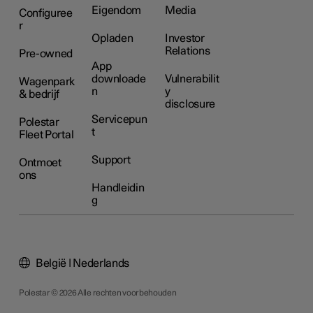
Eigendom
Media
Configuree
r
Opladen
Investor
Relations
Pre-owned
App
downloade
Vulnerabilit
Wagenpark
n
y
& bedrijf
disclosure
Servicepun
Polestar
t
Fleet Portal
Support
Ontmoet
ons
Handleidin
g
België | Nederlands
Polestar © 2026 Alle rechten voorbehouden