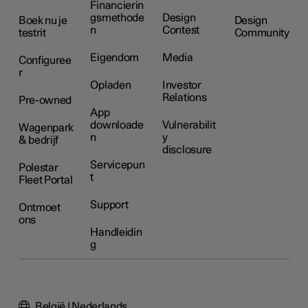
Financierin
gsmethode
Design
Boek nu je
Design
n
Contest
testrit
Community
Eigendom
Media
Configuree
r
Opladen
Investor
Relations
Pre-owned
App
downloade
Vulnerabilit
Wagenpark
n
y
& bedrijf
disclosure
Servicepun
Polestar
t
Fleet Portal
Support
Ontmoet
ons
Handleidin
g
België | Nederlands