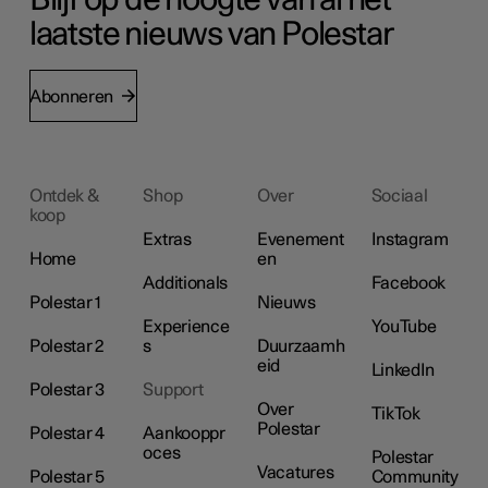
Blijf op de hoogte van al het
laatste nieuws van Polestar
Abonneren
Ontdek &
Shop
Over
Sociaal
koop
Extras
Evenement
Instagram
Home
en
Additionals
Facebook
Polestar 1
Nieuws
Experience
YouTube
Polestar 2
s
Duurzaamh
eid
LinkedIn
Polestar 3
Support
Over
TikTok
Polestar
Polestar 4
Aankooppr
oces
Polestar
Vacatures
Polestar 5
Community