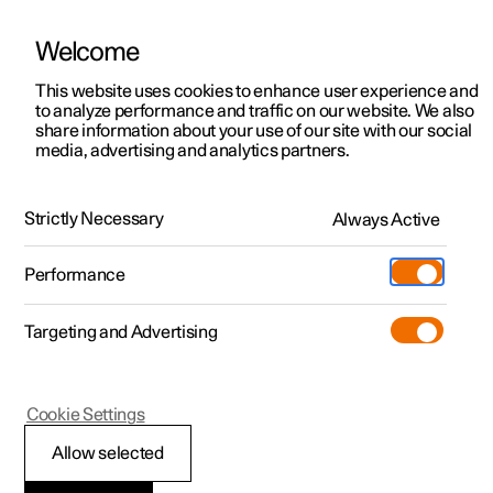
Welcome
Polestar 2
Aanbiedingen voor particulieren
This website uses cookies to enhance user experience and
Handleiding
Videogalerij
Software-updates
to analyze performance and traffic on our website. We also
Polestar 3
Aanbiedingen voor
share information about your use of our site with our social
media, advertising and analytics partners.
professionelen
Polestar 4
Achterbank
Polestar 5
Bekijk onze stockwagens
Strictly Necessary
Always Active
Polestar 4 - 2025
Polestar 4 coupé
Configureer
Pre-owned
Performance
Pre-owned
Ontmoet ons
Ontdek Polestar 4
Shop
Testrit
Servicepunten
Targeting and Advertising
Testrit
Meer
Extras
Service
Configureer
Ontdek Polestar 2
Ontdek Polestar 3
Polestar 4
Cookie Settings
Over pre-owned
Additionals
Opladen
Bekijk onze stockwagens
Testrit
Testrit
Middelste armsteun
(Opent in een nieuw venster)
Allow selected
Pre-owned aanbiedingen
Experiences
Support
Aanbiedingen voor
Aanbiedingen voor
Aanbiedingen voor
Ontdek Polestar 5
van de achterbank