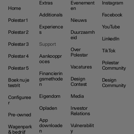
Extras
Evenement
Instagram
Home
en
Additionals
Facebook
Polestar 1
Nieuws
Experience
YouTube
Polestar 2
s
Duurzaamh
eid
LinkedIn
Polestar 3
Support
Over
TikTok
Polestar
Polestar 4
Aankooppr
oces
Polestar
Vacatures
Polestar 5
Community
Financierin
gsmethode
Design
Boek nu je
Design
n
Contest
testrit
Community
Eigendom
Media
Configuree
r
Opladen
Investor
Relations
Pre-owned
App
downloade
Vulnerabilit
Wagenpark
n
y
& bedrijf